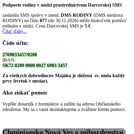
Podporte rodiny v núdzi prostredníctvom Darcovskej SMS
zaslaním SMS správy v znení:
DMS RODINY
(DMS medzera
RODINY) na číslo
877
(do 30.11.2026) môže ktokoľvek pomôcť
rodinám v núdzi. Cena Darcovskej SMS je
5 €
Čítať ďalej...
Číslo účtu:
2769833457/0200
IBAN:
SK72 0200 0000 0027 6983 3457
Za všetkých dobrodincov Majáku je slúžená sv. omša
každý
prvy štvrtok v mesiaci.
Ako získať pomoc
Vypíšte dotazník z formulárov a zašlite na adresu Občianskeho
združenia. My sa s vami skontaktujeme a zvážime formu pomoci.
Chminianska Nová Ves a milosrdenstvo