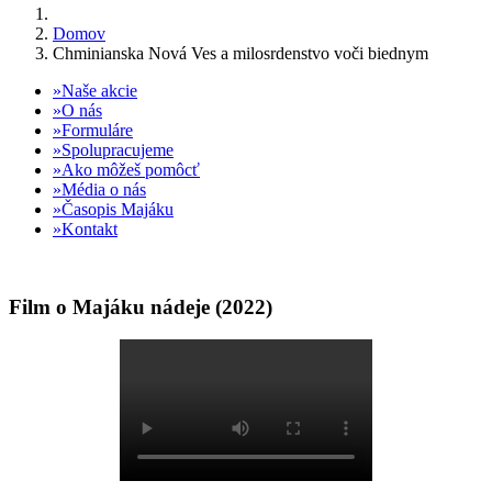
Domov
Chminianska Nová Ves a milosrdenstvo voči biednym
Naše akcie
O nás
Formuláre
Spolupracujeme
Ako môžeš pomôcť
Média o nás
Časopis Majáku
Kontakt
Film o Majáku nádeje (2022)