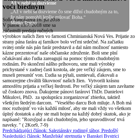
Až v nebi sa dozvieme
voči biednym
„Až v nebi sa dozvieme čo sme dlžní chudobným za to,
že nám pomohli lepšie milovať Boha.“
Soňa Vancáková
16. júl 2018
Matka Tereza
V piatok 13.7. 2018 sme sa
zúčastnili predaja ručných
výrobkov našich žien vo farnosti Chminianská Nová Ves. Prijatie zo
strany pána farára aj farníkov bolo veľmi srdečné. Na začiatku
svätej omše nás pán farár predstavil a dal nám možnosť namiesto
kázne prezentovať naše občianske združenie. Boli sme plní
očakávaní ako ľudia zareagujú na pomoc týmto chudobným
rodinám. Po skončení nášho príhovoru, sme mali výrobky
prichystané v zadnej časti kostola, ale pre veľký záujem, sme to
museli presunúť von. Ľudia sa pýtali, usmievali, ďakovali a
samozrejme chválili šikovnosť našich žien. Vytvorili krásnu
atmosféru prijatia a veľkej štedrosti. Pre veľký záujem tam zavítame
už čoskoro znova. Ďakujeme pánovi farárovi ThDr. Danielovi
Mikulovi, PhD. za spoluprácu zorganizovať zbierku, taktiež
všetkým štedrým darcom. "Veselého darcu Boh miluje. A Boh má
moc rozhojniť vo vás každú milosť, aby ste mali vždy vo všetkom
úplný dostatok a aby ste mali hojne na každý dobrý skutok, ako je
napísané: "Rozsýpal a dal chudobným, jeho spravodlivosť trvá
naveky. " ( 2Kor9, 7-9)
Predchádzajúci článok: Saleziánsky rodinný tábor,
Predošlý
Nasledujúci článok: Manželské stretnutia v Banskej Bystrici