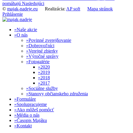
pomáhajú
Nasledujúci
©
majak-nadeje.eu
Realizácia:
AP soft
Mapa stránok
Prihlásenie
Naše akcie
O nás
Povinné zverejňovanie
Dobrovoľníci
Verejné zbierky
Výročné správy
Fotogalérie
2020
2019
2018
2017
Sociálne služby
Stanovy občianskeho združenia
Formuláre
Spolupracujeme
Ako môžeš pomôcť
Média o nás
Časopis Majáku
Kontakt