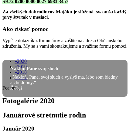
SK72 0200 0000 0027 6983 3457
Za všetkých dobrodincov Majáku je slúžená sv. omša
každý
prvy štvrtok v mesiaci.
Ako získať pomoc
Vypíšte dotazník z formulárov a zašlite na adresu Občianskeho
združenia. My sa s vami skontaktujeme a zvážime formu pomoci.
2020
2019
Naklon Pane svoj sluch
2018
„Nakloň, Pane, svoj sluch a vyslyš ma, lebo som biedny
2017
a chudobný.“
Featured
Ž 86,1
Fotogalérie 2020
Januárové stretnutie rodín
Január 2020