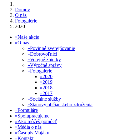
Domov
O nás
Fotogalérie
2020
Naše akcie
O nás
Povinné zverejňovanie
Dobrovoľníci
Verejné zbierky
Výročné správy
Fotogalérie
2020
2019
2018
2017
Sociálne služby
Stanovy občianskeho združenia
Formuláre
Spolupracujeme
Ako môžeš pomôcť
Média o nás
Časopis Majáku
Kontakt