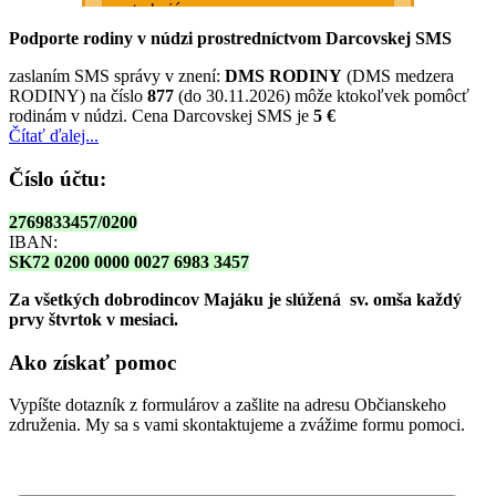
Podporte rodiny v núdzi prostredníctvom Darcovskej SMS
zaslaním SMS správy v znení:
DMS RODINY
(DMS medzera
RODINY) na číslo
877
(do 30.11.2026) môže ktokoľvek pomôcť
rodinám v núdzi. Cena Darcovskej SMS je
5 €
Čítať ďalej...
Číslo účtu:
2769833457/0200
IBAN:
SK72 0200 0000 0027 6983 3457
Za všetkých dobrodincov Majáku je slúžená sv. omša
každý
prvy štvrtok v mesiaci.
Ako získať pomoc
Vypíšte dotazník z formulárov a zašlite na adresu Občianskeho
združenia. My sa s vami skontaktujeme a zvážime formu pomoci.