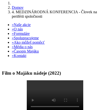
Domov
4. MEDZINÁRODNÁ KONFERENCIA - Človek na
periférii spoločnosti
Naše akcie
O nás
Formuláre
Spolupracujeme
Ako môžeš pomôcť
Média o nás
Časopis Majáku
Kontakt
Film o Majáku nádeje (2022)