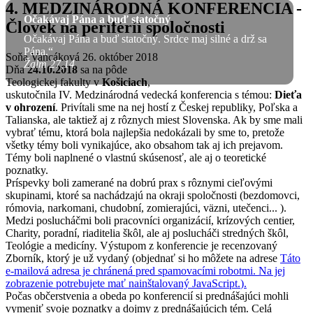
4. MEDZINÁRODNÁ KONFERENCIA -
Očakávaj Pána a buď statočný
Človek na periférii spoločnosti
Očakávaj Pána a buď statočný. Srdce maj silné a drž sa
Pána.“
Soňa Vancáková
26. október 2018
Žalm 27,14
Dňa
24.10.2018
sa na pôde
Teologickej fakulty v
Košiciach
,
uskutočnila IV. Medzinárodná vedecká konferencia s témou:
Dieťa
v ohrození
. Privítali sme na nej hostí z Českej republiky, Poľska a
Talianska, ale taktiež aj z rôznych miest Slovenska. Ak by sme mali
vybrať tému, ktorá bola najlepšia nedokázali by sme to, pretože
všetky témy boli vynikajúce, ako obsahom tak aj ich prejavom.
Témy boli naplnené o vlastnú skúsenosť, ale aj o teoretické
poznatky.
Príspevky boli zamerané na dobrú prax s rôznymi cieľovými
skupinami, ktoré sa nachádzajú na okraji spoločnosti (bezdomovci,
rómovia, narkomani, chudobní, zomierajúci, väzni, utečenci... ).
Medzi poslucháčmi boli pracovníci organizácií, krízových centier,
Charity, poradní, riaditelia škôl, ale aj poslucháči stredných škôl,
Teológie a medicíny. Výstupom z konferencie je recenzovaný
Zborník, ktorý je už vydaný (objednať si ho môžete na adrese
Táto
e-mailová adresa je chránená pred spamovacími robotmi. Na jej
zobrazenie potrebujete mať nainštalovaný JavaScript.
).
Počas občerstvenia a obeda po konferencií si prednášajúci mohli
vymeniť svoje poznatky a dojmy z prednášajúcich tém. Celá