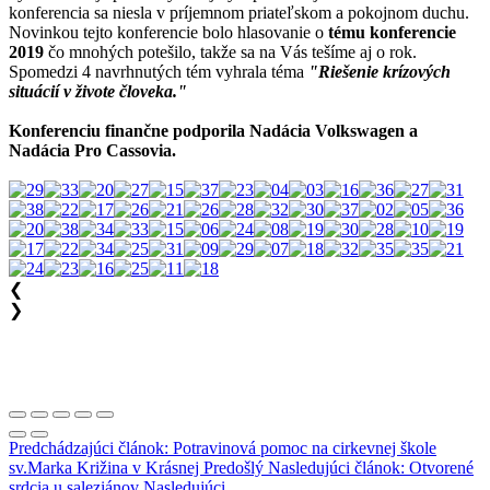
konferencia sa niesla v príjemnom priateľskom a pokojnom duchu.
Novinkou tejto konferencie bolo hlasovanie o
tému konferencie
2019
čo mnohých potešilo, takže sa na Vás tešíme aj o rok.
Spomedzi 4 navrhnutých tém vyhrala téma
"Riešenie krízových
situácií v živote človeka."
Konferenciu finančne podporila Nadácia Volkswagen a
Nadácia Pro Cassovia.
❮
❯
Predchádzajúci článok: Potravinová pomoc na cirkevnej škole
sv.Marka Križina v Krásnej
Predošlý
Nasledujúci článok: Otvorené
srdcia u saleziánov
Nasledujúci