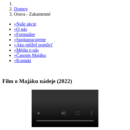
Domov
Orava - Zakamenné
Naše akcie
O nás
Formuláre
Spolupracujeme
Ako môžeš pomôcť
Média o nás
Časopis Majáku
Kontakt
Film o Majáku nádeje (2022)