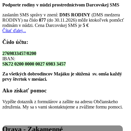
Podporte rodiny v núdzi prostredníctvom Darcovskej SMS
zaslaním SMS správy v znení:
DMS RODINY
(DMS medzera
RODINY) na číslo
877
(do 30.11.2026) môže ktokoľvek pomôcť
rodinám v núdzi. Cena Darcovskej SMS je
5 €
Čítať ďalej...
Číslo účtu:
2769833457/0200
IBAN:
SK72 0200 0000 0027 6983 3457
Za všetkých dobrodincov Majáku je slúžená sv. omša
každý
prvy štvrtok v mesiaci.
Ako získať pomoc
Vypíšte dotazník z formulárov a zašlite na adresu Občianskeho
združenia. My sa s vami skontaktujeme a zvážime formu pomoci.
Orava - Zakamenné