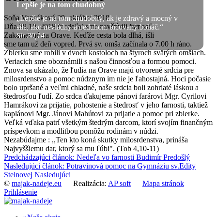
Lepšie je na tom chudobný
Soňa Vancáková
29. október 2018
„Lepšie je na tom chudobný, ak je zdravý a mocný v
Dňa 28.10. 2018 (nedeľa) sme navštívili farnosť
sile, ako nevládny a neduhom bičovaný boháč.“
Zakamenné na Orave. Keďže cesta bola dlhá, išli
Sir 30,14
sme tam už deň vopred. Prvá sv. omša začínala o 7.00 h ráno.
Zbierku sme robili v dvoch kostoloch na štyroch svätých omšiach.
Veriacich sme oboznámili s našou činnosťou a formou pomoci.
Znova sa ukázalo, že ľudia na Orave majú otvorené srdcia pre
milosrdenstvo a pomoc núdznym im nie je ľahostajná. Hoci počasie
bolo upršané a veľmi chladné, naše srdcia boli zohriaté láskou a
štedrosťou ľudí. Zo srdca ďakujeme pánovi farárovi Mgr. Cyrilovi
Hamrákovi za prijatie, pohostenie a štedrosť v jeho farnosti, taktiež
kaplánovi Mgr. Jánovi Mahútovi za prijatie a pomoc pri zbierke.
Veľká vďaka patrí všetkým štedrým darcom, ktorí svojím finančným
príspevkom a modlitbou pomôžu rodinám v núdzi.
Nezabúdajme : ,,Ten kto koná skutky milosrdenstva, prináša
Najvyššiemu dar, ktorý sa mu ľúbi". (Tob 4,10-11)
Predchádzajúci článok: Nedeľa vo farnosti Budimír
Predošlý
Nasledujúci článok: Potravinová pomoc na Gymnáziu sv.Edity
Steinovej
Nasledujúci
©
majak-nadeje.eu
Realizácia:
AP soft
Mapa stránok
Prihlásenie