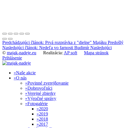
Predchádzajúci článok: Prvá rozprávka z "dielne" Majáku
Predošlý
Nasledujúci článok: Nedeľa vo farnosti Budimír
Nasledujúci
©
majak-nadeje.eu
Realizácia:
AP soft
Mapa stránok
Prihlásenie
Naše akcie
O nás
Povinné zverejňovanie
Dobrovoľníci
Verejné zbierky
Výročné správy
Fotogalérie
2020
2019
2018
2017