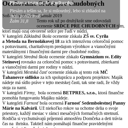
Oceňovanie Srdce pre chudobných
Plesám a teším sa, že si milosrdný
Plesám a teším sa, že si milosrdný, lebo si zhliadol na
Soňa Vancáková
29. január 2019
moju poníženosť.“
Tento rok už po druhýkrát sme odovzdali
Žalm 31,8
ocenenie
SRDCE PRE CHUDOBNÝCH
tým,
ktorí majú ozaj otvorené srdce pre ľudí v núdzi.
V kategórii
Základná škola
ocenenie získala
ZŠ sv. Cyrila
a Metoda na Bernolákovej 18
za ich intenzívnu celoročnú pomoc
s potravinami, charitatívnym predajom výrobkov a vianočnými
materiálnymi i finančnými darmi pre chudobné rodiny.
V kategórii
Stredná škola
ocenenie získalo
Gymnázium sv. Edity
Steinovej
rovnako za celoročnú pomoc s potravinami, zbierkami
a vianočnými darmi pre rodiny v núdzi.
V kategórii
Mestská časť
ocenenie získala aj tento rok
MČ
Ťahanovce sídlisko
za ich spoluprácu a podporu projektov. Maják
nádeje má sídlo práve v tejto mestskej časti, tak sme radi, že vždy
stoja za nami.
V kategórii
Firmy,
bola ocenená
BETPRES, s.r.o.
, ktorá finančne
pomohla fungovaniu Majáku nádeje.
V kategórii
Farnosť
bola ocenená
Farnosť Sedembolestnej Panny
Márie na Kalvárii
. Už niekoľko rokov sa ochotne delia o svoje
priestory, každý mesiac v rámci mesačných formačných stretnutí.
Rodičia si vychutnávajú príjemnú atmosféru Domčeka a deti trávia
čas na ihrisku. Taktiež nám pomáhajú finančne pravidelnými