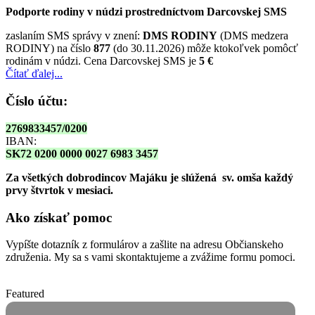
Podporte rodiny v núdzi prostredníctvom Darcovskej SMS
zaslaním SMS správy v znení:
DMS RODINY
(DMS medzera
RODINY) na číslo
877
(do 30.11.2026) môže ktokoľvek pomôcť
rodinám v núdzi. Cena Darcovskej SMS je
5 €
Čítať ďalej...
Číslo účtu:
2769833457/0200
IBAN:
SK72 0200 0000 0027 6983 3457
Za všetkých dobrodincov Majáku je slúžená sv. omša
každý
prvy štvrtok v mesiaci.
Ako získať pomoc
Vypíšte dotazník z formulárov a zašlite na adresu Občianskeho
združenia. My sa s vami skontaktujeme a zvážime formu pomoci.
Featured