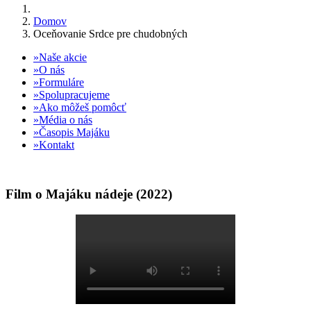
Domov
Oceňovanie Srdce pre chudobných
Naše akcie
O nás
Formuláre
Spolupracujeme
Ako môžeš pomôcť
Média o nás
Časopis Majáku
Kontakt
Film o Majáku nádeje (2022)