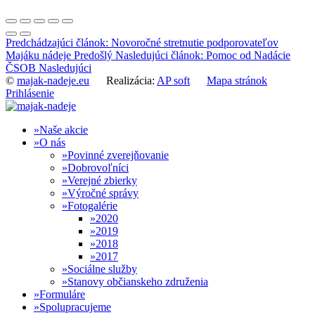
Predchádzajúci článok: Novoročné stretnutie podporovateľov
Majáku nádeje
Predošlý
Nasledujúci článok: Pomoc od Nadácie
ČSOB
Nasledujúci
©
majak-nadeje.eu
Realizácia:
AP soft
Mapa stránok
Prihlásenie
Naše akcie
O nás
Povinné zverejňovanie
Dobrovoľníci
Verejné zbierky
Výročné správy
Fotogalérie
2020
2019
2018
2017
Sociálne služby
Stanovy občianskeho združenia
Formuláre
Spolupracujeme