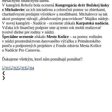
mesačnými finančnými darmi.
V kategórii
Rehoľa
bola ocenená
Kongregácia dcér Božskej lásky
z Michaloviec
za ich iniciatívnu a celoročnú pomoc so zbierkami,
charitatívnymi predajmi výrobkov a modlitbami. Michalovce sa tak
akosi postupne stávajú „detašovaným pracoviskom“ Majáku nádeje.
V novej kategórii -
Nadácie -
ocenenie získala
Karpatská nadácia
.
Vďaka ich finančnej podpore sme aj tento rok mohli realizovať
tvorivé dielne pre rodiny v núdzi.
Špeciálne ocenenie
získalo
Mesto Košice
– za pomoc rodinám
v núdzi prostredníctvom darovaného výťažku z Primátorského
punču a podporených projektov z Fondu zdravia Mesta Košice
a Nadácie Pro Cassovia.
Ďakujeme všetkým, ktorí nám pomáhajú pomáhať!
❮
❯