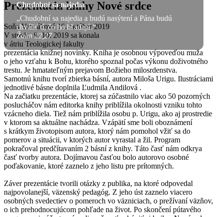
Prezentacia knihy Nové srdce
Chudobní sa najedia
„Chudobní sa najedia a budú nasýtení a Pána budú
Soňa Vancáková
16. október 2019
chváliť tí, čo ho hľadajú.“
V stredu, 9. 10. 2019 sa konala
Žalm 22,27
v átriu Teologickej fakulty
prezentácia knižnej novinky. Kniha je osobnou výpoveďou muža
o jeho vzťahu k Bohu, ktorého spoznal počas výkonu doživotného
trestu. Je hmatateľným prejavom Božieho milosrdenstva.
Samotnú knihu tvorí zbierka básní, autora Miloša Urigu. Ilustráciami
jednotlivé básne doplnila Ľudmila Andilová .
Na začiatku prezentácie, ktorej sa zúčastnilo viac ako 50 pozorných
poslucháčov nám editorka knihy priblížila okolnosti vzniku tohto
vzácneho diela. Tiež nám priblížila osobu p. Urigu, ako aj prostredie
v ktorom sa aktuálne nachádza. Vzápätí sme boli oboznámení
s krátkym životopisom autora, ktorý nám pomohol vžiť sa do
pomerov a situácii, v ktorých autor vyrastal a žil. Program
pokračoval predčítavaním 2 básní z knihy. Táto časť nám odkrya
časť tvorby autora. Dojímavou časťou bolo autorovo osobné
poďakovanie, ktoré zaznelo z jeho listu pre prítomných.
Záver prezentácie tvorili otázky z publika, na ktoré odpovedal
najpovolanejší, väzenský pedagóg. Z jeho úst zaznelo viacero
osobných svedectiev o pomeroch vo väzniciach, o prežívaní väzňov,
o ich prehodnocujúcom pohľade na život. Po skončení pútavého