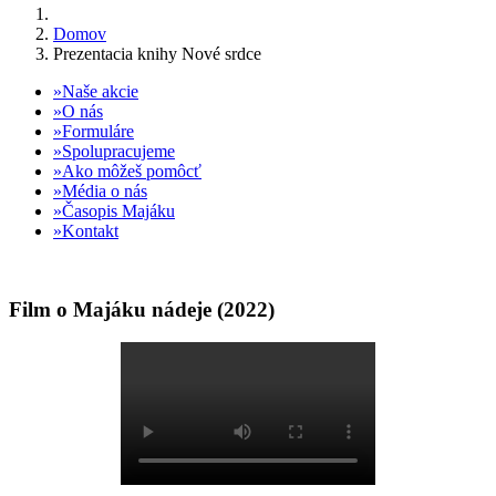
Domov
Prezentacia knihy Nové srdce
Naše akcie
O nás
Formuláre
Spolupracujeme
Ako môžeš pomôcť
Média o nás
Časopis Majáku
Kontakt
Film o Majáku nádeje (2022)