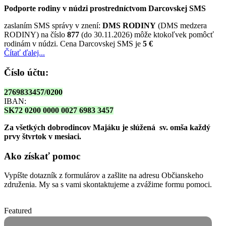
Podporte rodiny v núdzi prostredníctvom Darcovskej SMS
zaslaním SMS správy v znení:
DMS RODINY
(DMS medzera
RODINY) na číslo
877
(do 30.11.2026) môže ktokoľvek pomôcť
rodinám v núdzi. Cena Darcovskej SMS je
5 €
Čítať ďalej...
Číslo účtu:
2769833457/0200
IBAN:
SK72 0200 0000 0027 6983 3457
Za všetkých dobrodincov Majáku je slúžená sv. omša
každý
prvy štvrtok v mesiaci.
Ako získať pomoc
Vypíšte dotazník z formulárov a zašlite na adresu Občianskeho
združenia. My sa s vami skontaktujeme a zvážime formu pomoci.
Featured