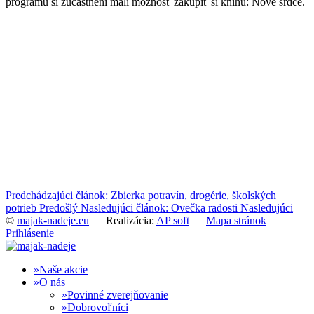
programu si zúčastnení mali možnosť zakúpiť si knihu: Nové srdce.
Predchádzajúci článok: Zbierka potravín, drogérie, školských
potrieb
Predošlý
Nasledujúci článok: Ovečka radosti
Nasledujúci
©
majak-nadeje.eu
Realizácia:
AP soft
Mapa stránok
Prihlásenie
Naše akcie
O nás
Povinné zverejňovanie
Dobrovoľníci