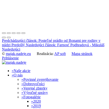
Predchádzajúci článok: Posteľné prádlo od Bonami pre rodiny v
núdzi
Predošlý
Nasledujúci článok: Farnosť Podhradová - Mikuláš
Nasledujúci
©
majak-nadeje.eu
Realizácia:
AP soft
Mapa stránok
Prihlásenie
Naše akcie
O nás
Povinné zverejňovanie
Dobrovoľníci
Verejné zbierky
Výročné správy
Fotogalérie
2020
2019