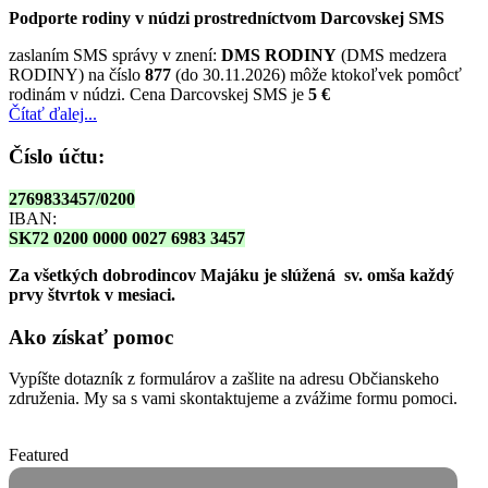
Podporte rodiny v núdzi prostredníctvom Darcovskej SMS
zaslaním SMS správy v znení:
DMS RODINY
(DMS medzera
RODINY) na číslo
877
(do 30.11.2026) môže ktokoľvek pomôcť
rodinám v núdzi. Cena Darcovskej SMS je
5 €
Čítať ďalej...
Číslo účtu:
2769833457/0200
IBAN:
SK72 0200 0000 0027 6983 3457
Za všetkých dobrodincov Majáku je slúžená sv. omša
každý
prvy štvrtok v mesiaci.
Ako získať pomoc
Vypíšte dotazník z formulárov a zašlite na adresu Občianskeho
združenia. My sa s vami skontaktujeme a zvážime formu pomoci.
Featured