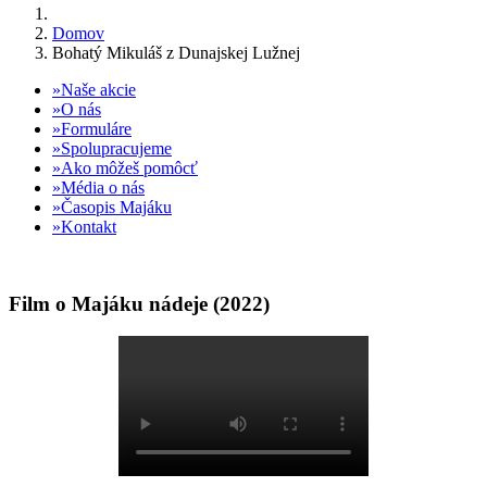
Domov
Bohatý Mikuláš z Dunajskej Lužnej
Naše akcie
O nás
Formuláre
Spolupracujeme
Ako môžeš pomôcť
Média o nás
Časopis Majáku
Kontakt
Film o Majáku nádeje (2022)