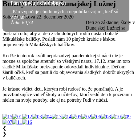
Bohatý Mikuláš z Dunajskej Lužnej
Pán vypočuje chudobných
„Pán vypočuje chudobných a nepohŕda svojimi, keď sú
Soňa Vancáková
22. december 2020
v zajatí.“
Deti zo základnej školy v
Žalm 69,34
Dunajskej Lužnej sa
postarali o to, aby aj deti z chudobných rodín dostali bohaté
Mikulášske balíčky. Poslali nám 10 plných krabic s láskou
pripravených Mikulášskych balíčkov.
Keďže tento rok kvôli nepriaznivej pandemickej situácii nie je
mozne sa spoločne stretnúť so všetkými naraz, 17.12. sme im toto
sladké Mikulášske prekvapenie odovzdali individualne. Deťom
žiarili očká, keď sa pustili do objavovania sladkých dobrôt ukrytých
v balíčkoch.
Je krásne vidieť deti, ktorým robí radosť to, že pomáhajú. A je
povzbudzujúce vidieť školy a učiteľov, ktorí vedú deti k pozeraniu
nielen na svoje potreby, ale aj na potreby ľudí v núdzi.
❮
❯