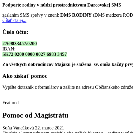
Podporte rodiny v núdzi prostredníctvom Darcovskej SMS
zaslaním SMS správy v znení:
DMS RODINY
(DMS medzera RODI
Čítať ďalej...
Číslo účtu:
2769833457/0200
IBAN:
SK72 0200 0000 0027 6983 3457
Za všetkých dobrodincov Majáku je slúžená sv. omša
každý prvy
Ako získať pomoc
Vypíšte dotazník z formulárov a zašlite na adresu Občianskeho zdru
Featured
Pomoc od Magistrátu
Soňa Vancáková
22. marec 2021