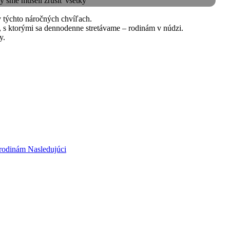
 My sme museli zrušiť všetky
v týchto náročných chvíľach.
h, s ktorými sa dennodenne stretávame – rodinám v núdzi.
y.
 rodinám
Nasledujúci