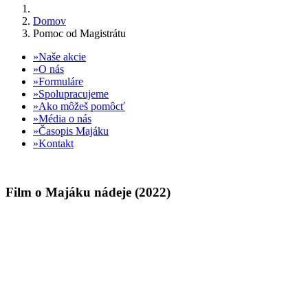
Domov
Pomoc od Magistrátu
Naše akcie
O nás
Formuláre
Spolupracujeme
Ako môžeš pomôcť
Média o nás
Časopis Majáku
Kontakt
Film o Majáku nádeje (2022)