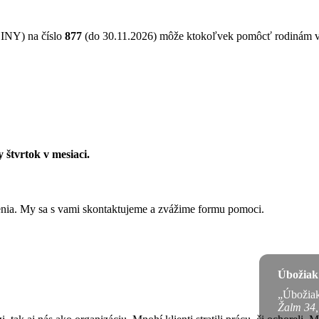
NY) na číslo
877
(do 30.11.2026) môže ktokoľvek pomôcť rodinám 
 štvrtok v mesiaci.
ženia. My sa s vami skontaktujeme a zvážime formu pomoci.
Úbožiak 
„Úbožiak 
Žalm 34,