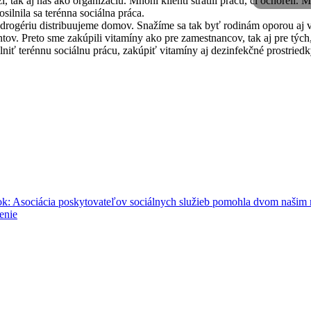
, tak aj nás ako organizáciu. Mnohí klienti stratili prácu, či ochoreli.
osilnila sa terénna sociálna práca.
 drogériu distribuujeme domov. Snažíme sa tak byť rodinám oporou aj 
ntov. Preto sme zakúpili vitamíny ako pre zamestnancov, tak aj pre týc
iť terénnu sociálnu prácu, zakúpiť vitamíny aj dezinfekčné prostriedk
ok: Asociácia poskytovateľov sociálnych služieb pomohla dvom našim
enie