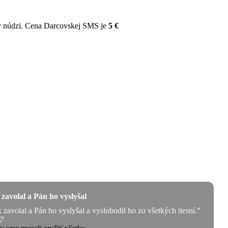
v núdzi. Cena Darcovskej SMS je
5 €
zavolal a Pán ho vyslyšal
zavolal a Pán ho vyslyšal a vyslobodil ho zo všetkých tiesní.“
7