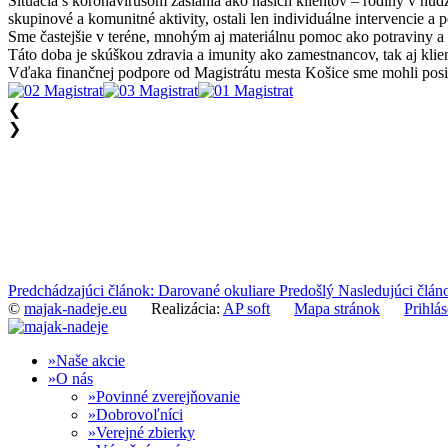
Situácia s koronavírusom zasiahla ako našich klientov – rodiny v núdzi
skupinové a komunitné aktivity, ostali len individuálne intervencie a p
Sme častejšie v teréne, mnohým aj materiálnu pomoc ako potraviny a
Táto doba je skúškou zdravia a imunity ako zamestnancov, tak aj klie
Vďaka finančnej podpore od Magistrátu mesta Košice sme mohli posiln
❮
❯
Predchádzajúci článok: Darované okuliare
Predošlý
Nasledujúci člán
©
majak-nadeje.eu
Realizácia:
AP soft
Mapa stránok
Prihlás
Naše akcie
O nás
Povinné zverejňovanie
Dobrovoľníci
Verejné zbierky