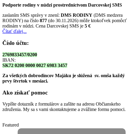
Podporte rodiny v núdzi prostredníctvom Darcovskej SMS
zaslaním SMS správy v znení:
DMS RODINY
(DMS medzera
RODINY) na číslo
877
(do 30.11.2026) môže ktokoľvek pomôcť
rodinám v núdzi. Cena Darcovskej SMS je
5 €
Čítať ďalej...
Číslo účtu:
2769833457/0200
IBAN:
SK72 0200 0000 0027 6983 3457
Za všetkých dobrodincov Majáku je slúžená sv. omša
každý
prvy štvrtok v mesiaci.
Ako získať pomoc
Vypíšte dotazník z formulárov a zašlite na adresu Občianskeho
združenia. My sa s vami skontaktujeme a zvážime formu pomoci.
Featured