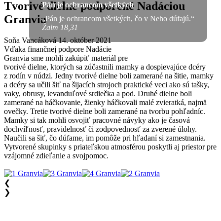
Tvorivé dielne podporené Nadáciou
Pán je ochrancom všetkých
Granvia
„Pán je ochrancom všetkých, čo v Neho dúfajú.“
Žalm 18,31
Soňa Vancáková
14. október 2021
Vďaka finančnej podpore Nadácie
Granvia sme mohli zakúpiť materiál pre
tvorivé dielne, ktorých sa zúčastnili mamky a dospievajúce dcéry
z rodín v núdzi. Jedny tvorivé dielne boli zamerané na šitie, mamky
a dcéry sa učili šiť na šijacích strojoch praktické veci ako sú tašky,
vaky, obrusy, levanduľové srdiečka a pod. Druhé dielne boli
zamerané na háčkovanie, žienky háčkovali malé zvieratká, najmä
ovečky. Tretie tvorivé dielne boli zamerané na tvorbu pohľadníc.
Mamky si tak mohli osvojiť pracovné návyky ako je časová
dochvíľnosť, pravidelnosť či zodpovednosť za zverené úlohy.
Naučili sa šiť, čo dúfame, im pomôže pri hľadaní si zamestnania.
Vytvorené skupinky s priateľskou atmosférou poskytli aj priestor pre
vzájomné zdieľanie a svojpomoc.
❮
❯