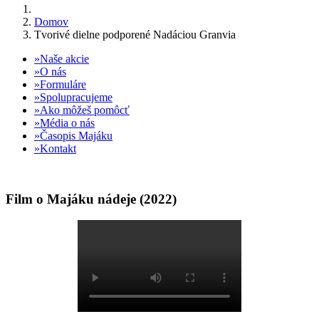
Domov
Tvorivé dielne podporené Nadáciou Granvia
Naše akcie
O nás
Formuláre
Spolupracujeme
Ako môžeš pomôcť
Média o nás
Časopis Majáku
Kontakt
Film o Majáku nádeje (2022)