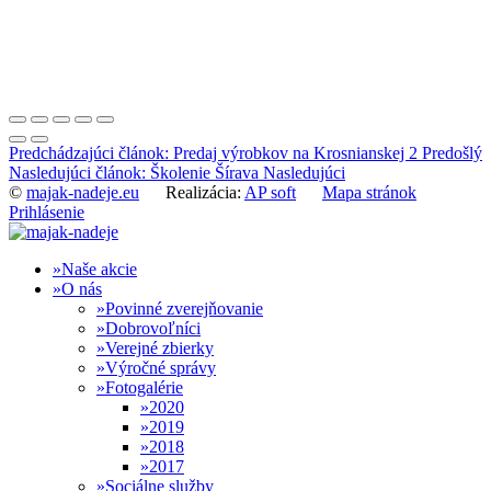
Predchádzajúci článok: Predaj výrobkov na Krosnianskej 2
Predošlý
Nasledujúci článok: Školenie Šírava
Nasledujúci
©
majak-nadeje.eu
Realizácia:
AP soft
Mapa stránok
Prihlásenie
Naše akcie
O nás
Povinné zverejňovanie
Dobrovoľníci
Verejné zbierky
Výročné správy
Fotogalérie
2020
2019
2018
2017
Sociálne služby