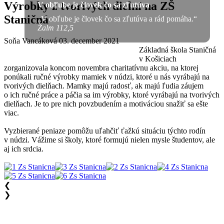
Výrobky z tvorivých dielní na ZŠ
V obľube je človek čo sa zľutúva
Staničná
„V obľube je človek čo sa zľutúva a rád pomáha.“
Žalm 112,5
Soňa Vancáková
03. december 2021
Základná škola Staničná
v Košiciach
zorganizovala koncom novembra charitatívnu akciu, na ktorej
ponúkali ručné výrobky mamiek v núdzi, ktoré u nás vyrábajú na
tvorivých dielňach. Mamky majú radosť, ak majú ľudia záujem
o ich ručné práce a páčia sa im výrobky, ktoré vyrábajú na tvorivých
dielňach. Je to pre nich povzbudením a motiváciou snažiť sa ešte
viac.
Vyzbierané peniaze pomôžu uľahčiť ťažkú situáciu týchto rodín
v núdzi. Vážime si školy, ktoré formujú nielen mysle študentov, ale
aj ich srdcia.
❮
❯