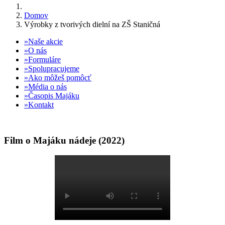
Domov
Výrobky z tvorivých dielní na ZŠ Staničná
Naše akcie
O nás
Formuláre
Spolupracujeme
Ako môžeš pomôcť
Média o nás
Časopis Majáku
Kontakt
Film o Majáku nádeje (2022)