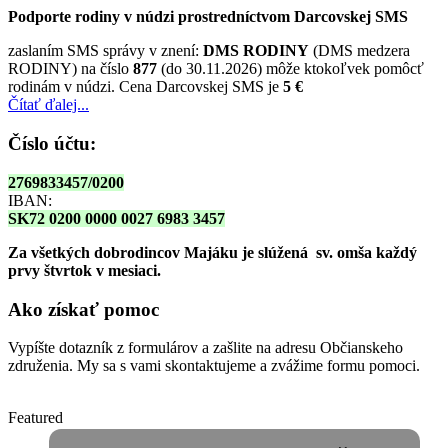
Podporte rodiny v núdzi prostredníctvom Darcovskej SMS
zaslaním SMS správy v znení:
DMS RODINY
(DMS medzera
RODINY) na číslo
877
(do 30.11.2026) môže ktokoľvek pomôcť
rodinám v núdzi. Cena Darcovskej SMS je
5 €
Čítať ďalej...
Číslo účtu:
2769833457/0200
IBAN:
SK72 0200 0000 0027 6983 3457
Za všetkých dobrodincov Majáku je slúžená sv. omša
každý
prvy štvrtok v mesiaci.
Ako získať pomoc
Vypíšte dotazník z formulárov a zašlite na adresu Občianskeho
združenia. My sa s vami skontaktujeme a zvážime formu pomoci.
Featured