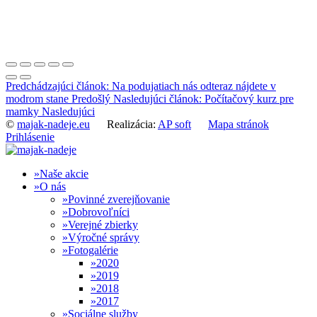
Predchádzajúci článok: Na podujatiach nás odteraz nájdete v
modrom stane
Predošlý
Nasledujúci článok: Počítačový kurz pre
mamky
Nasledujúci
©
majak-nadeje.eu
Realizácia:
AP soft
Mapa stránok
Prihlásenie
Naše akcie
O nás
Povinné zverejňovanie
Dobrovoľníci
Verejné zbierky
Výročné správy
Fotogalérie
2020
2019
2018
2017
Sociálne služby