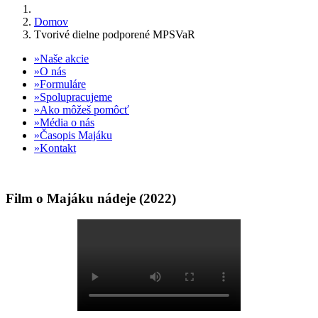
Domov
Tvorivé dielne podporené MPSVaR
Naše akcie
O nás
Formuláre
Spolupracujeme
Ako môžeš pomôcť
Média o nás
Časopis Majáku
Kontakt
Film o Majáku nádeje (2022)