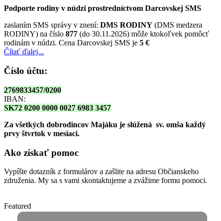
Podporte rodiny v núdzi prostredníctvom Darcovskej SMS
zaslaním SMS správy v znení:
DMS RODINY
(DMS medzera
RODINY) na číslo
877
(do 30.11.2026) môže ktokoľvek pomôcť
rodinám v núdzi. Cena Darcovskej SMS je
5 €
Čítať ďalej...
Číslo účtu:
2769833457/0200
IBAN:
SK72 0200 0000 0027 6983 3457
Za všetkých dobrodincov Majáku je slúžená sv. omša
každý
prvy štvrtok v mesiaci.
Ako získať pomoc
Vypíšte dotazník z formulárov a zašlite na adresu Občianskeho
združenia. My sa s vami skontaktujeme a zvážime formu pomoci.
Featured