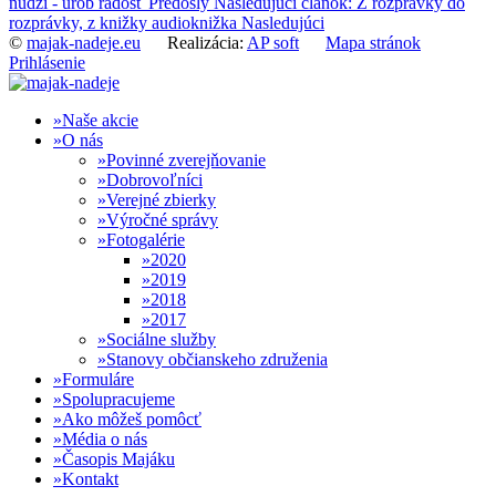
núdzi - urob radosť
Predošlý
Nasledujúci článok: Z rozprávky do
rozprávky, z knižky audioknižka
Nasledujúci
©
majak-nadeje.eu
Realizácia:
AP soft
Mapa stránok
Prihlásenie
Naše akcie
O nás
Povinné zverejňovanie
Dobrovoľníci
Verejné zbierky
Výročné správy
Fotogalérie
2020
2019
2018
2017
Sociálne služby
Stanovy občianskeho združenia
Formuláre
Spolupracujeme
Ako môžeš pomôcť
Média o nás
Časopis Majáku
Kontakt