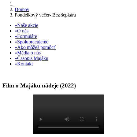
Domov
Pondelkový večer- Bez šepkára
Naše akcie
O nás
Formuláre
Spolupracujeme
Ako môžeš pomôcť
Média o nás
Časopis Majáku
Kontakt
Film o Majáku nádeje (2022)