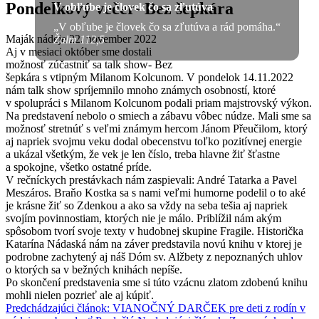
Pondelkový večer- Bez šepkára
V obľube je človek čo sa zľutúva
„V obľube je človek čo sa zľutúva a rád pomáha.“
Maják nádeje
22. november 2022
Žalm 112,5
Aj v mesiaci október sme dostali
možnosť zúčastniť sa talk show- Bez
šepkára s vtipným Milanom Kolcunom. V pondelok 14.11.2022
nám talk show spríjemnilo mnoho známych osobností, ktoré
v spolupráci s Milanom Kolcunom podali priam majstrovský výkon.
Na predstavení nebolo o smiech a zábavu vôbec núdze. Mali sme sa
možnosť stretnúť s veľmi známym hercom Jánom Přeučilom, ktorý
aj napriek svojmu veku dodal obecenstvu toľko pozitívnej energie
a ukázal všetkým, že vek je len číslo, treba hlavne žiť šťastne
a spokojne, všetko ostatné príde.
V rečníckych prestávkach nám zaspievali: André Tatarka a Pavel
Meszáros. Braňo Kostka sa s nami veľmi humorne podelil o to aké
je krásne žiť so Zdenkou a ako sa vždy na seba tešia aj napriek
svojím povinnostiam, ktorých nie je málo. Priblížil nám akým
spôsobom tvorí svoje texty v hudobnej skupine Fragile. Historička
Katarína Nádaská nám na záver predstavila novú knihu v ktorej je
podrobne zachytený aj náš Dóm sv. Alžbety z nepoznaných uhlov
o ktorých sa v bežných knihách nepíše.
Po skončení predstavenia sme si túto vzácnu zlatom zdobenú knihu
mohli nielen pozrieť ale aj kúpiť.
Predchádzajúci článok: VIANOČNÝ DARČEK pre deti z rodín v