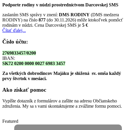
Podporte rodiny v núdzi prostredníctvom Darcovskej SMS
zaslaním SMS správy v znení:
DMS RODINY
(DMS medzera
RODINY) na číslo
877
(do 30.11.2026) môže ktokoľvek pomôcť
rodinám v núdzi. Cena Darcovskej SMS je
5 €
Čítať ďalej...
Číslo účtu:
2769833457/0200
IBAN:
SK72 0200 0000 0027 6983 3457
Za všetkých dobrodincov Majáku je slúžená sv. omša
každý
prvy štvrtok v mesiaci.
Ako získať pomoc
Vypíšte dotazník z formulárov a zašlite na adresu Občianskeho
združenia. My sa s vami skontaktujeme a zvážime formu pomoci.
Featured