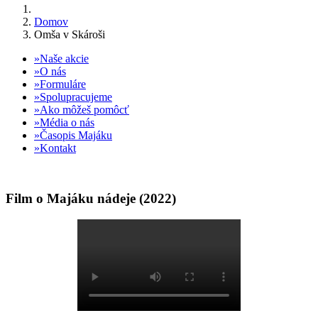
Domov
Omša v Skároši
Naše akcie
O nás
Formuláre
Spolupracujeme
Ako môžeš pomôcť
Média o nás
Časopis Majáku
Kontakt
Film o Majáku nádeje (2022)