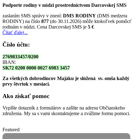
Podporte rodiny v núdzi prostredníctvom Darcovskej SMS
zaslaním SMS správy v znení:
DMS RODINY
(DMS medzera
RODINY) na číslo
877
(do 30.11.2026) môže ktokoľvek pomôcť
rodinám v núdzi. Cena Darcovskej SMS je
5 €
Čítať ďalej...
Číslo účtu:
2769833457/0200
IBAN:
SK72 0200 0000 0027 6983 3457
Za všetkých dobrodincov Majáku je slúžená sv. omša
každý
prvy štvrtok v mesiaci.
Ako získať pomoc
Vypíšte dotazník z formulárov a zašlite na adresu Občianskeho
združenia. My sa s vami skontaktujeme a zvážime formu pomoci.
Featured