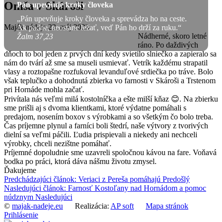
Omša v Skároši
Pán upevňuje kroky človeka
„Pán upevňuje kroky človeka a sprevádza ho na ceste.
Maják nádeje
23. máj 2023
Ak padne, neostane ležať, veď Pán ho drží za ruku.“
Nádherné, skoro letné
Žalm 37,23
ráno. Po daždivých
dňoch to bol jeden z prvých dní kedy svietilo slniečko a zapieralo sa
nám do tvárí až sme sa museli usmievať. Vetrík každému strapatil
vlasy a roztopašne rozfukoval levanduľové srdiečka po tráve. Bolo
však teplučko a dohodnutá zbierka vo farnosti v Skároši a Trstenom
pri Hornáde mohla začať.
Privítala nás veľmi milá kostolníčka a ešte milší kňaz 😊. Na zbierku
sme prišli aj s dvoma klientkami, ktoré výdatne pomáhali s
predajom, nosením boxov s výrobkami a so všetkým čo bolo treba.
Čas príjemne plynul a farníci boli štedrí, naše výtvory z tvorivých
dielní sa veľmi páčili. Ľudia prispievali a niekedy ani nechceli
výrobky, chceli nezištne pomáhať.
Príjemné dopoludnie sme uzavreli spoločnou kávou na fare. Voňavá
bodka po práci, ktorá dáva nášmu životu zmysel.
Ďakujeme
Predchádzajúci článok: Veriaci z Pereša pomáhajú
Predošlý
Nasledujúci článok: Farnosť Kostoľany nad Hornádom a pomoc
núdznym
Nasledujúci
©
majak-nadeje.eu
Realizácia:
AP soft
Mapa stránok
Prihlásenie