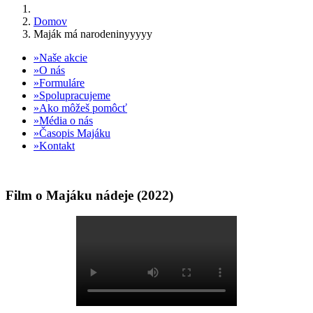
Domov
Maják má narodeninyyyyy
Naše akcie
O nás
Formuláre
Spolupracujeme
Ako môžeš pomôcť
Média o nás
Časopis Majáku
Kontakt
Film o Majáku nádeje (2022)