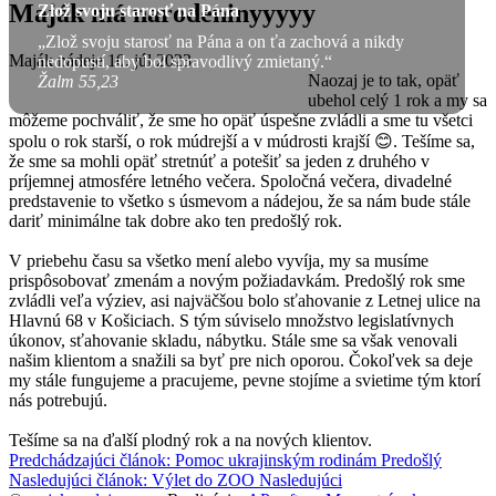
Maják má narodeninyyyyy
Zlož svoju starosť na Pána
„Zlož svoju starosť na Pána a on ťa zachová a nikdy
Maják nádeje
10. júl 2023
nedopustí, aby bol spravodlivý zmietaný.“
Naozaj je to tak, opäť
Žalm 55,23
ubehol celý 1 rok a my sa
môžeme pochváliť, že sme ho opäť úspešne zvládli a sme tu všetci
spolu o rok starší, o rok múdrejší a v múdrosti krajší 😊. Tešíme sa,
že sme sa mohli opäť stretnúť a potešiť sa jeden z druhého v
príjemnej atmosfére letného večera. Spoločná večera, divadelné
predstavenie to všetko s úsmevom a nádejou, že sa nám bude stále
dariť minimálne tak dobre ako ten predošlý rok.
V priebehu času sa všetko mení alebo vyvíja, my sa musíme
prispôsobovať zmenám a novým požiadavkám. Predošlý rok sme
zvládli veľa výziev, asi najväčšou bolo sťahovanie z Letnej ulice na
Hlavnú 68 v Košiciach. S tým súviselo množstvo legislatívnych
úkonov, sťahovanie skladu, nábytku. Stále sme sa však venovali
našim klientom a snažili sa byť pre nich oporou. Čokoľvek sa deje
my stále fungujeme a pracujeme, pevne stojíme a svietime tým ktorí
nás potrebujú.
Tešíme sa na ďalší plodný rok a na nových klientov.
Predchádzajúci článok: Pomoc ukrajinským rodinám
Predošlý
Nasledujúci článok: Výlet do ZOO
Nasledujúci