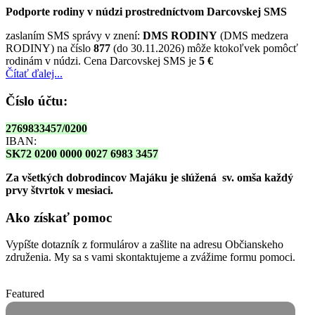
Podporte rodiny v núdzi prostredníctvom Darcovskej SMS
zaslaním SMS správy v znení:
DMS RODINY
(DMS medzera
RODINY) na číslo
877
(do 30.11.2026) môže ktokoľvek pomôcť
rodinám v núdzi. Cena Darcovskej SMS je
5 €
Čítať ďalej...
Číslo účtu:
2769833457/0200
IBAN:
SK72 0200 0000 0027 6983 3457
Za všetkých dobrodincov Majáku je slúžená sv. omša
každý
prvy štvrtok v mesiaci.
Ako získať pomoc
Vypíšte dotazník z formulárov a zašlite na adresu Občianskeho
združenia. My sa s vami skontaktujeme a zvážime formu pomoci.
Featured