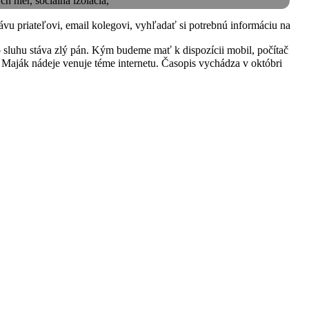
 hier, sociálna izolácia,
vu priateľovi, email kolegovi, vyhľadať si potrebnú informáciu na
ho sluhu stáva zlý pán. Kým budeme mať k dispozícii mobil, počítač
u Maják nádeje venuje téme internetu. Časopis vychádza v októbri