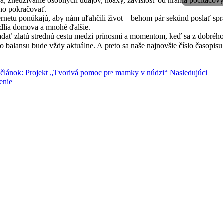
a, zneužívanie osobných údajov, hoaxy, závislosť od hrania počítačových
lho pokračovať.
netu ponúkajú, aby nám uľahčili život – behom pár sekúnd poslať sprá
odlia domova a mnohé ďalšie.
a hľadať zlatú strednú cestu medzi prínosmi a momentom, keď sa z dobré
o balansu bude vždy aktuálne. A preto sa naše najnovšie číslo časopis
 článok: Projekt „Tvorivá pomoc pre mamky v núdzi“
Nasledujúci
enie