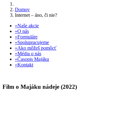
Domov
Internet – áno, či nie?
Naše akcie
O nás
Formuláre
Spolupracujeme
Ako môžeš pomôcť
Média o nás
Časopis Majáku
Kontakt
Film o Majáku nádeje (2022)