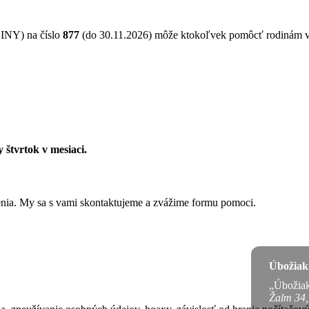
NY) na číslo
877
(do 30.11.2026) môže ktokoľvek pomôcť rodinám 
 štvrtok v mesiaci.
ženia. My sa s vami skontaktujeme a zvážime formu pomoci.
Úbožiak 
„Úbožiak 
Žalm 34,