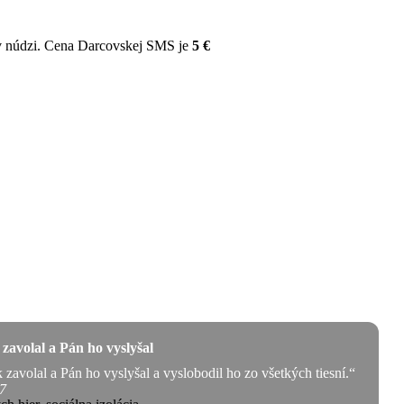
v núdzi. Cena Darcovskej SMS je
5 €
zavolal a Pán ho vyslyšal
zavolal a Pán ho vyslyšal a vyslobodil ho zo všetkých tiesní.“
7