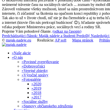
O škodlivosti internetu počúvame v poslednej dobe často - kyberšikan
neúmerné trávenie času na sociálnych sieťach ... zoznam by mohol d
Zároveň vnímame všetky možnosti, ktoré sa nám prostredníctvom inter
internete, či zúčastniť sa školenia na opačnom konci republiky z poh
Tak ako to už v živote chodí, nič nie je iba čiernobiele a aj tu treb
a internet (ktovie čím nás prekvapí budúcnosť 😊), hľadanie správneh
vďaka podpore Ministerstva práce, sociálnych vecí a rodiny SR.
Prajeme Vám pohodové čítanie.
(odkaz na časopis)
Predchádzajúci článok: Maják nádeje a študenti
Predošlý
Nasledujúci
©
majak-nadeje.eu
Realizácia:
AP soft
Mapa stránok
Prihlás
Naše akcie
O nás
Povinné zverejňovanie
Dobrovoľníci
Verejné zbierky
Výročné správy
Fotogalérie
2020
2019
2018
2017
Sociálne služby
Stanovy občianskeho združenia