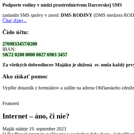
Podporte rodiny v núdzi prostredníctvom Darcovskej SMS
zaslaním SMS správy v znení:
DMS RODINY
(DMS medzera RODI
Čítať ďalej...
Číslo účtu:
2769833457/0200
IBAN:
SK72 0200 0000 0027 6983 3457
Za všetkých dobrodincov Majáku je slúžená sv. omša
každý prvy
Ako získať pomoc
Vypíšte dotazník z formulárov a zašlite na adresu Občianskeho zdru
Featured
Internet – áno, či nie?
Maják nádeje
19. september 2023