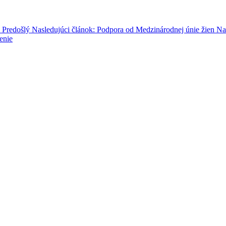
u
Predošlý
Nasledujúci článok: Podpora od Medzinárodnej únie žien
Na
enie