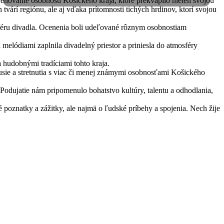
eňovanie osobností Košického kraja, ktoré prekvapilo nielen svojou
tvárí regiónu, ale aj vďaka prítomnosti tichých hrdinov, ktorí svojou
éru divadla. Ocenenia boli udeľované rôznym osobnostiam
elódiami zaplnila divadelný priestor a priniesla do atmosféry
 hudobnými tradíciami tohto kraja.
skusie a stretnutia s viac či menej známymi osobnosťami Košického
 Podujatie nám pripomenulo bohatstvo kultúry, talentu a odhodlania,
poznatky a zážitky, ale najmä o ľudské príbehy a spojenia. Nech žije