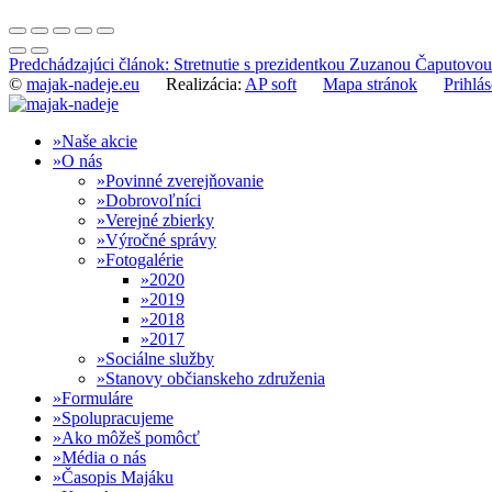
Predchádzajúci článok: Stretnutie s prezidentkou Zuzanou Čaputovo
©
majak-nadeje.eu
Realizácia:
AP soft
Mapa stránok
Prihlás
Naše akcie
O nás
Povinné zverejňovanie
Dobrovoľníci
Verejné zbierky
Výročné správy
Fotogalérie
2020
2019
2018
2017
Sociálne služby
Stanovy občianskeho združenia
Formuláre
Spolupracujeme
Ako môžeš pomôcť
Média o nás
Časopis Majáku