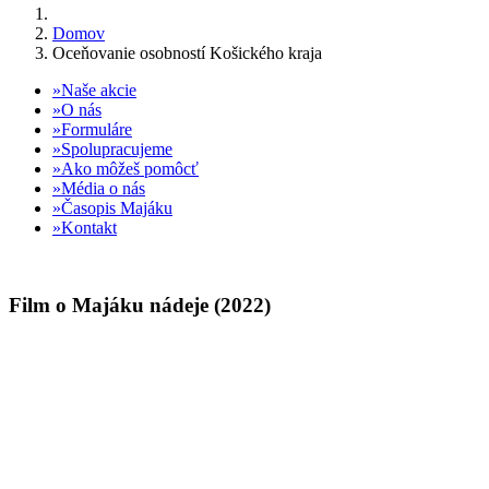
Domov
Oceňovanie osobností Košického kraja
Naše akcie
O nás
Formuláre
Spolupracujeme
Ako môžeš pomôcť
Média o nás
Časopis Majáku
Kontakt
Film o Majáku nádeje (2022)