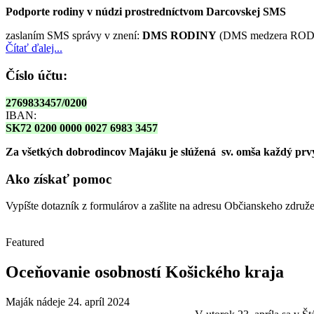
Podporte rodiny v núdzi prostredníctvom Darcovskej SMS
zaslaním SMS správy v znení:
DMS RODINY
(DMS medzera RODI
Čítať ďalej...
Číslo účtu:
2769833457/0200
IBAN:
SK72 0200 0000 0027 6983 3457
Za všetkých dobrodincov Majáku je slúžená sv. omša
každý prvy
Ako získať pomoc
Vypíšte dotazník z formulárov a zašlite na adresu Občianskeho zdru
Featured
Oceňovanie osobností Košického kraja
Maják nádeje
24. apríl 2024