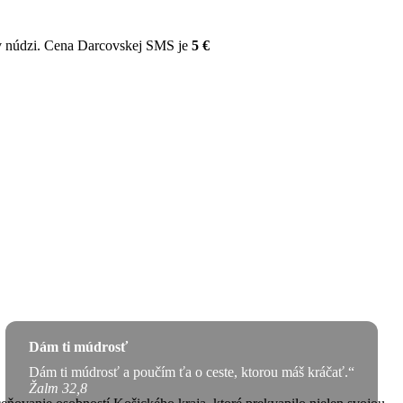
v núdzi. Cena Darcovskej SMS je
5 €
Dám ti múdrosť
Dám ti múdrosť a poučím ťa o ceste, ktorou máš kráčať.“
Žalm 32,8