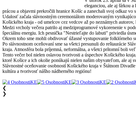
V utorok 23. apríla sa v Š
eleganciou, ale aj šírkou 
prácou a objavmi prekročili hranice Košíc a zanechali svoj odkaz vo s
Udalosť začala slávnostným ceremoniálom moderovaným vynikajúcou 
Košického kraja - od umelcov cez vedcov až po neznámych autorov, kt
Medzi vrcholy večera patrilo aj medziprogramové vykorenenie v podo
špeciálnu energiu. Ich pesnička "Nestrieľajte do labuti" priviedla ús
Okrem toho sme mohli obdivovať úžasné vystupovanie folklórneho súb
Po slávnostnom oceňovaní sme sa všetci presunuli do reštaurácie Slávi
kraja. Atmosféra bola príjemná, neformálna, a všetci prítomní boli veľm
Tento večer bol nielen oslavou tvorivosti a úspechov Košického kraja
ktoré Košice a ich okolie ponúkajú nielen našim obyvateľom, ale aj s
Slávnostné oceňovanie osobností Košického kraja v Štátnom Divadle v
kultúra a tvorivosť nášho nádherného regiónu!
❮
❯