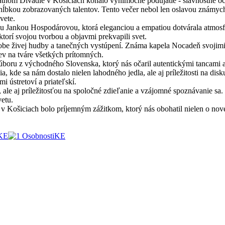
tátnom Divadle v Košiciach konalo výnimočné podujatie - slávnostné oc
a hĺbkou zobrazovaných talentov. Tento večer nebol len oslavou známych 
vete.
Jankou Hospodárovou, ktorá eleganciou a empatiou dotvárala atmosf
orí svojou tvorbou a objavmi prekvapili svet.
be živej hudby a tanečných vystúpení. Známa kapela Nocadeň svojimi m
mev na tváre všetkých prítomných.
oru z východného Slovenska, ktorý nás očaril autentickými tancami a
a, kde sa nám dostalo nielen lahodného jedla, ale aj príležitosti na di
i ústretoví a priateľskí.
, ale aj príležitosťou na spoločné zdieľanie a vzájomné spoznávanie sa.
vetu.
 Košiciach bolo príjemným zážitkom, ktorý nás obohatil nielen o nové 