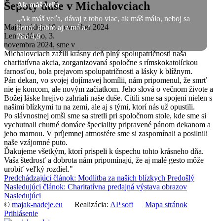
Šepoty duše v Michalovciach
Ak máš veľa
„Ak máš veľa, dávaj z toho viac, ak máš málo, neboj sa
Maják nádeje
10. november 2024
konať dobro aj z mála.“
Len nedávno, 3.
Tob 4,8
novembra 2024, sme v
Michalovciach zažili krásny deň plný spolupatričnosti naša
charitatívna akcia, zorganizovaná spoločne s rímskokatolíckou
farnosťou, bola prejavom spolupatričnosti a lásky k blížnym.
Pán dekan, vo svojej dojímavej homílii, nám pripomenul, že smrť
nie je koncom, ale novým začiatkom. Jeho slová o večnom živote a
Božej láske hrejivo zahriali naše duše. Cítili sme sa spojení nielen s
našimi blízkymi tu na zemi, ale aj s tými, ktorí nás už opustili.
Po slávnostnej omši sme sa stretli pri spoločnom stole, kde sme si
vychutnali chutné domáce špeciality pripravené pánom dekanom a
jeho mamou. V príjemnej atmosfére sme si zaspomínali a posilnili
naše vzájomné puto.
Ďakujeme všetkým, ktorí prispeli k úspechu tohto krásneho dňa.
Vaša štedrosť a dobrota nám pripomínajú, že aj malé gesto môže
urobiť veľký rozdiel."
Predchádzajúci článok: Modlitba za našich blízkych
Predošlý
Nasledujúci článok: Charitatívna predajná výstava obrazov
Nasledujúci
©
majak-nadeje.eu
Realizácia:
AP soft
Mapa stránok
Prihlásenie