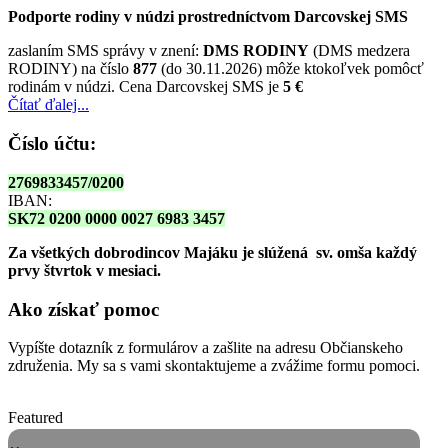
Podporte rodiny v núdzi prostredníctvom Darcovskej SMS
zaslaním SMS správy v znení:
DMS RODINY
(DMS medzera
RODINY) na číslo
877
(do 30.11.2026) môže ktokoľvek pomôcť
rodinám v núdzi. Cena Darcovskej SMS je
5 €
Čítať ďalej...
Číslo účtu:
2769833457/0200
IBAN:
SK72 0200 0000 0027 6983 3457
Za všetkých dobrodincov Majáku je slúžená sv. omša
každý
prvy štvrtok v mesiaci.
Ako získať pomoc
Vypíšte dotazník z formulárov a zašlite na adresu Občianskeho
združenia. My sa s vami skontaktujeme a zvážime formu pomoci.
Featured