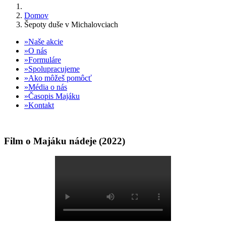
Domov
Šepoty duše v Michalovciach
Naše akcie
O nás
Formuláre
Spolupracujeme
Ako môžeš pomôcť
Média o nás
Časopis Majáku
Kontakt
Film o Majáku nádeje (2022)