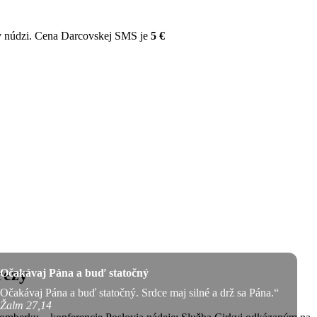
v núdzi. Cena Darcovskej SMS je
5 €
rezy
Očakávaj Pána a buď statočný
Očakávaj Pána a buď statočný. Srdce maj silné a drž sa Pána.“
Žalm 27,14