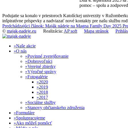
Dňa 4. septembra 2025 sa 
pomoc – spolu a zodpovedn
Podujatie sa konalo v priestoroch Katolíckej univerzity v Ružomberku
inšpiratívne príspevky a nadviazať nové kontakty pre našu službu rod
Predchádzajúci článok: Maják nádeje na Magna Family Day 2025
Pr
©
majak-nadeje.eu
Realizácia:
AP soft
Mapa stránok
Prihlás
Naše akcie
O nás
Povinné zverejňovanie
Dobrovoľníci
Verejné zbierky
Výročné správy
Fotogalérie
2020
2019
2018
2017
Sociálne služby
Stanovy občianskeho združenia
Formuláre
Spolupracujeme
Ako môžeš pomôcť