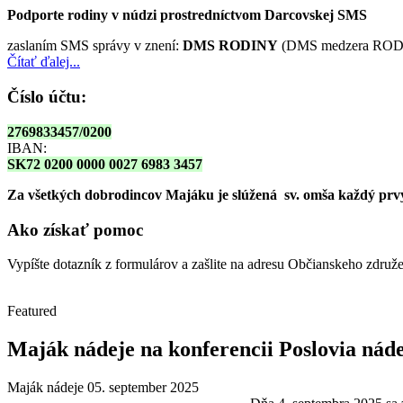
Podporte rodiny v núdzi prostredníctvom Darcovskej SMS
zaslaním SMS správy v znení:
DMS RODINY
(DMS medzera RODI
Čítať ďalej...
Číslo účtu:
2769833457/0200
IBAN:
SK72 0200 0000 0027 6983 3457
Za všetkých dobrodincov Majáku je slúžená sv. omša
každý prvy
Ako získať pomoc
Vypíšte dotazník z formulárov a zašlite na adresu Občianskeho zdru
Featured
Maják nádeje na konferencii Poslovia nád
Maják nádeje
05. september 2025