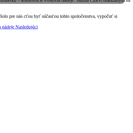
omberku – konferencie Poslovia nádeje: Služba Cirkvi odkázaným na
 Bolo pre nás cťou byť súčasťou tohto spoločenstva, vypočuť si
u nádeje
Nasledujúci