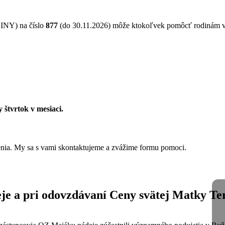
NY) na číslo
877
(do 30.11.2026) môže ktokoľvek pomôcť rodinám 
 štvrtok v mesiaci.
ženia. My sa s vami skontaktujeme a zvážime formu pomoci.
eje a pri odovzdávaní Ceny svätej Matky Te