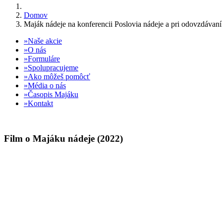
Domov
Maják nádeje na konferencii Poslovia nádeje a pri odovzdávan
Naše akcie
O nás
Formuláre
Spolupracujeme
Ako môžeš pomôcť
Média o nás
Časopis Majáku
Kontakt
Film o Majáku nádeje (2022)