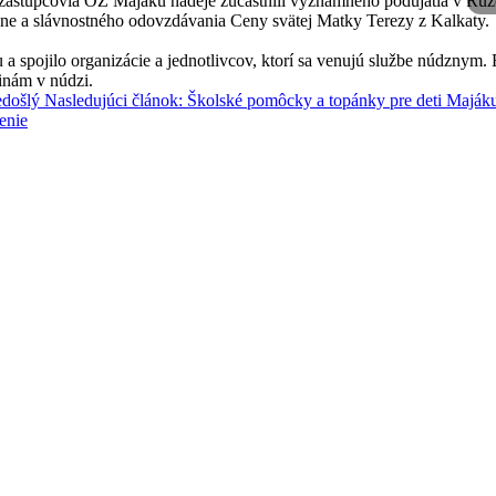
zástupcovia OZ Majáku nádeje zúčastnili významného podujatia v Ruž
e a slávnostného odovzdávania Ceny svätej Matky Terezy z Kalkaty.
 a spojilo organizácie a jednotlivcov, ktorí sa venujú službe núdznym.
inám v núdzi.
edošlý
Nasledujúci článok: Školské pomôcky a topánky pre deti Maják
enie