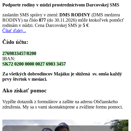
Podporte rodiny v núdzi prostredníctvom Darcovskej SMS
zaslaním SMS správy v znení:
DMS RODINY
(DMS medzera
RODINY) na číslo
877
(do 30.11.2026) môže ktokoľvek pomôcť
rodinám v núdzi. Cena Darcovskej SMS je
5 €
Čítať ďalej...
Číslo účtu:
2769833457/0200
IBAN:
SK72 0200 0000 0027 6983 3457
Za všetkých dobrodincov Majáku je slúžená sv. omša
každý
prvy štvrtok v mesiaci.
Ako získať pomoc
Vypíšte dotazník z formulárov a zašlite na adresu Občianskeho
združenia. My sa s vami skontaktujeme a zvážime formu pomoci.