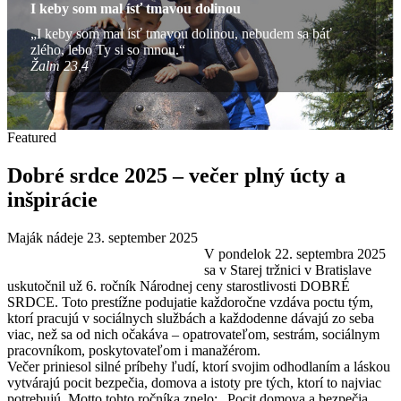
I keby som mal ísť tmavou dolinou
„I keby som mal ísť tmavou dolinou, nebudem sa báť
zlého, lebo Ty si so mnou.“
Žalm 23,4
Featured
Dobré srdce 2025 – večer plný úcty a
inšpirácie
Maják nádeje
23. september 2025
V pondelok 22. septembra 2025
sa v Starej tržnici v Bratislave
uskutočnil už 6. ročník Národnej ceny starostlivosti DOBRÉ
SRDCE. Toto prestížne podujatie každoročne vzdáva poctu tým,
ktorí pracujú v sociálnych službách a každodenne dávajú zo seba
viac, než sa od nich očakáva – opatrovateľom, sestrám, sociálnym
pracovníkom, poskytovateľom i manažérom.
Večer priniesol silné príbehy ľudí, ktorí svojim odhodlaním a láskou
vytvárajú pocit bezpečia, domova a istoty pre tých, ktorí to najviac
potrebujú. Motto tohto ročníka znelo: „Pocit domova a bezpečia