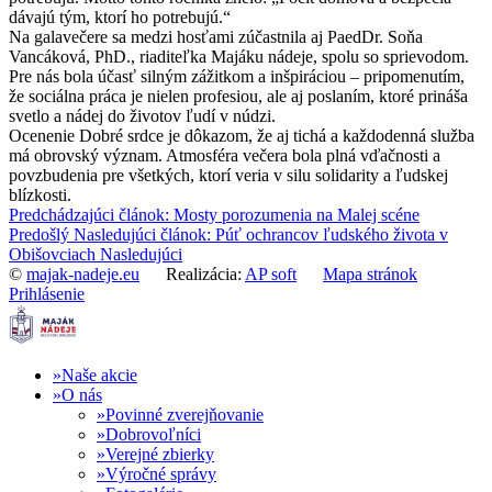
dávajú tým, ktorí ho potrebujú.“
Na galavečere sa medzi hosťami zúčastnila aj PaedDr. Soňa
Vancáková, PhD., riaditeľka Majáku nádeje, spolu so sprievodom.
Pre nás bola účasť silným zážitkom a inšpiráciou – pripomenutím,
že sociálna práca je nielen profesiou, ale aj poslaním, ktoré prináša
svetlo a nádej do životov ľudí v núdzi.
Ocenenie Dobré srdce je dôkazom, že aj tichá a každodenná služba
má obrovský význam. Atmosféra večera bola plná vďačnosti a
povzbudenia pre všetkých, ktorí veria v silu solidarity a ľudskej
blízkosti.
Predchádzajúci článok: Mosty porozumenia na Malej scéne
Predošlý
Nasledujúci článok: Púť ochrancov ľudského života v
Obišovciach
Nasledujúci
©
majak-nadeje.eu
Realizácia:
AP soft
Mapa stránok
Prihlásenie
Naše akcie
O nás
Povinné zverejňovanie
Dobrovoľníci
Verejné zbierky
Výročné správy