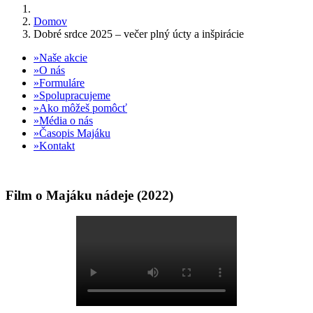
Domov
Dobré srdce 2025 – večer plný úcty a inšpirácie
Naše akcie
O nás
Formuláre
Spolupracujeme
Ako môžeš pomôcť
Média o nás
Časopis Majáku
Kontakt
Film o Majáku nádeje (2022)