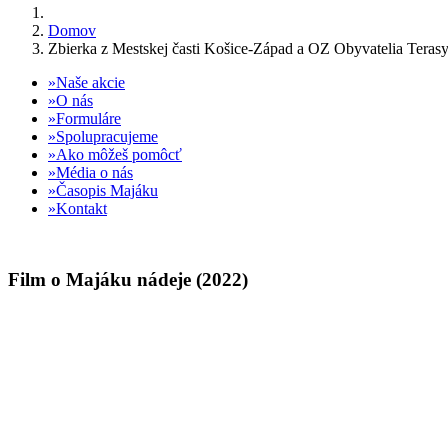
Domov
Zbierka z Mestskej časti Košice-Západ a OZ Obyvatelia Terasy 
Naše akcie
O nás
Formuláre
Spolupracujeme
Ako môžeš pomôcť
Média o nás
Časopis Majáku
Kontakt
Film o Majáku nádeje (2022)