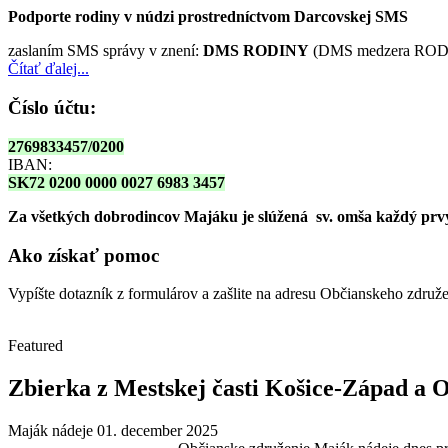
Podporte rodiny v núdzi prostredníctvom Darcovskej SMS
zaslaním SMS správy v znení:
DMS RODINY
(DMS medzera RODI
Čítať ďalej...
Číslo účtu:
2769833457/0200
IBAN:
SK72 0200 0000 0027 6983 3457
Za všetkých dobrodincov Majáku je slúžená sv. omša
každý prvy
Ako získať pomoc
Vypíšte dotazník z formulárov a zašlite na adresu Občianskeho zdru
Featured
Zbierka z Mestskej časti Košice-Západ a O
Maják nádeje
01. december 2025