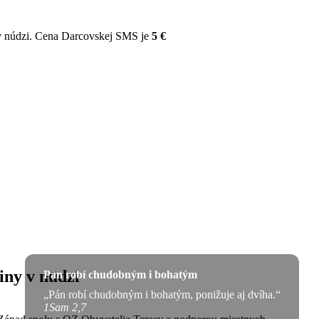
v núdzi. Cena Darcovskej SMS je
5 €
iny v núdzi
Pán robí chudobným i bohatým
„Pán robí chudobným i bohatým, ponižuje aj dvíha.“
1Sam 2,7