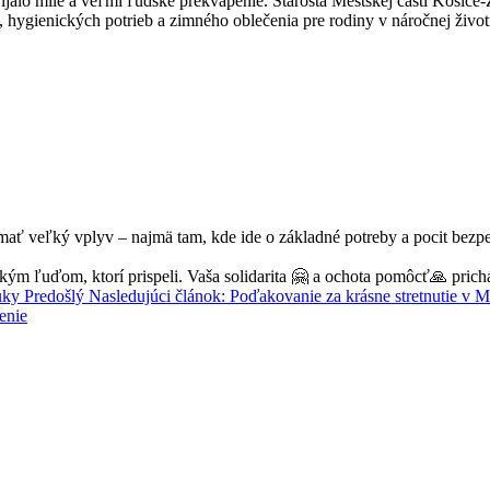
ijalo milé a veľmi ľudské prekvapenie. Starosta Mestskej časti Košic
 hygienických potrieb a zimného oblečenia pre rodiny v náročnej životn
u mať veľký vplyv – najmä tam, kde ide o základné potreby a pocit bez
ým ľuďom, ktorí prispeli. Vaša solidarita 🤗 a ochota pomôcť🙏 prich
ruky
Predošlý
Nasledujúci článok: Poďakovanie za krásne stretnutie v 
enie