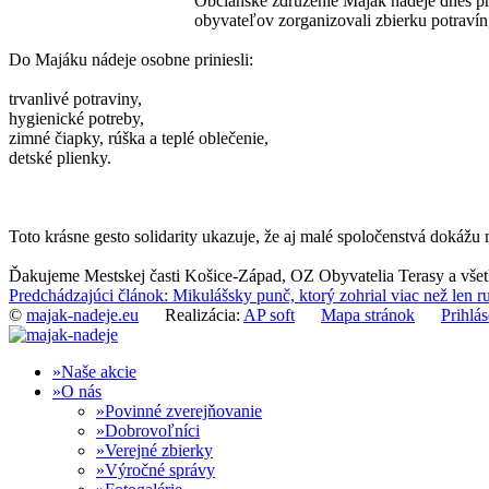
Občianske združenie Maják nádeje dnes pr
obyvateľov zorganizovali zbierku potravín,
Do Majáku nádeje osobne priniesli:
trvanlivé potraviny,
hygienické potreby,
zimné čiapky, rúška a teplé oblečenie,
detské plienky.
Toto krásne gesto solidarity ukazuje, že aj malé spoločenstvá dokáž
Ďakujeme Mestskej časti Košice-Západ, OZ Obyvatelia Terasy a všetk
Predchádzajúci článok: Mikulášsky punč, ktorý zohrial viac než len 
©
majak-nadeje.eu
Realizácia:
AP soft
Mapa stránok
Prihlás
Naše akcie
O nás
Povinné zverejňovanie
Dobrovoľníci
Verejné zbierky
Výročné správy