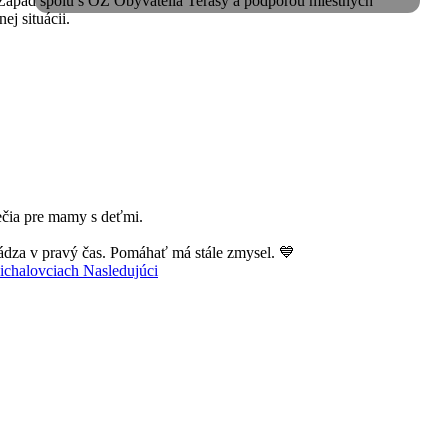
e-Západ spolu s OZ Obyvatelia Terasy a podporou miestnych
ej situácii.
pečia pre mamy s deťmi.
ádza v pravý čas. Pomáhať má stále zmysel. 💙
Michalovciach
Nasledujúci