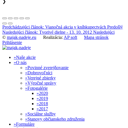
❯
Predchádzajúci článok: Vianočná akcia v kníhkupectvách
Predošlý
Nasledujúci článok: Tvorivé dielne - 13. 10. 2012
Nasledujúci
©
majak-nadeje.eu
Realizácia:
AP soft
Mapa stránok
Prihlásenie
Naše akcie
O nás
Povinné zverejňovanie
Dobrovoľníci
Verejné zbierky
Výročné správy
Fotogalérie
2020
2019
2018
2017
Sociálne služby
Stanovy občianskeho združenia
Formuláre