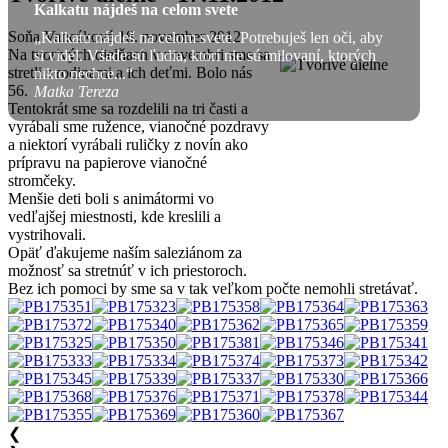
Kalkatu nájdeš na celom svete
Soňa Vancáková
18. november 2012
„Kalkatu nájdeš na celom svete. Potrebuješ len oči, aby
Na tvorivých dielňach v novembri sme sa
si videl. Všade sú ľudia, ktorí nie sú milovaní, ktorých
stretli s rodinami a ich deťmi. Bolo nás
nikto nechce...“
56.
Matka Tereza
Tentokrát sme sa rozdelili na tri časti a
vyrábali sme ružence, vianočné pozdravy
a niektorí vyrábali ruličky z novín ako
prípravu na papierove vianočné
stromčeky.
Menšie deti boli s animátormi vo
vedľajšej miestnosti, kde kreslili a
vystrihovali.
Opäť ďakujeme naším saleziánom za
možnosť sa stretnúť v ich priestoroch.
Bez ich pomoci by sme sa v tak veľkom počte nemohli stretávať.
❮