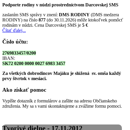
Podporte rodiny v núdzi prostredníctvom Darcovskej SMS
zaslaním SMS správy v znení:
DMS RODINY
(DMS medzera
RODINY) na číslo
877
(do 30.11.2026) môže ktokoľvek pomôcť
rodinám v núdzi. Cena Darcovskej SMS je
5 €
Čítať ďalej...
Číslo účtu:
2769833457/0200
IBAN:
SK72 0200 0000 0027 6983 3457
Za všetkých dobrodincov Majáku je slúžená sv. omša
každý
prvy štvrtok v mesiaci.
Ako získať pomoc
Vypíšte dotazník z formulárov a zašlite na adresu Občianskeho
združenia. My sa s vami skontaktujeme a zvážime formu pomoci.
Tvorivé dielne - 17.11.2012