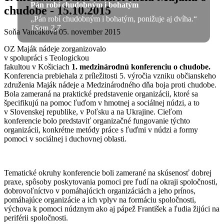
Pán robí chudobným i bohatým
chudobe - 15.10.2015
„Pán robí chudobným i bohatým, ponižuje aj dvíha.“
1Sam 2,7
Soňa Vancáková
05. november 2015
OZ Maják nádeje zorganizovalo
v spolupráci s Teologickou
fakultou v Košiciach
1. medzinárodnú konferenciu o chudobe.
Konferencia prebiehala z príležitosti 5. výročia vzniku občianskeho
združenia Maják nádeje a Medzinárodného dňa boja proti chudobe.
Bola zameraná na praktické predstavenie organizácii, ktoré sa
špecifikujú na pomoc ľuďom v hmotnej a sociálnej núdzi, a to
v Slovenskej republike, v Poľsku a na Ukrajine. Cieľom
konferencie bolo predstaviť organizačné fungovanie týchto
organizácii, konkrétne metódy práce s ľuďmi v núdzi a formy
pomoci v sociálnej i duchovnej oblasti.
Tematické okruhy konferencie boli zamerané na skúsenosť dobrej
praxe, spôsoby poskytovania pomoci pre ľudí na okraji spoločnosti,
dobrovoľníctvo v pomáhajúcich organizáciách a jeho prínos,
pomáhajúce organizácie a ich vplyv na formáciu spoločnosti,
výchova k pomoci núdznym ako aj pápež František a ľudia žijúci na
periférii spoločnosti.