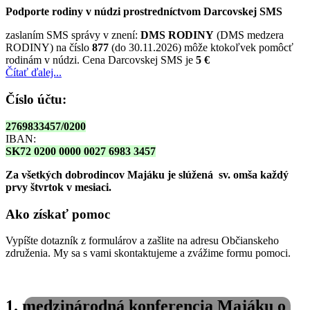
Podporte rodiny v núdzi prostredníctvom Darcovskej SMS
zaslaním SMS správy v znení:
DMS RODINY
(DMS medzera
RODINY) na číslo
877
(do 30.11.2026) môže ktokoľvek pomôcť
rodinám v núdzi. Cena Darcovskej SMS je
5 €
Čítať ďalej...
Číslo účtu:
2769833457/0200
IBAN:
SK72 0200 0000 0027 6983 3457
Za všetkých dobrodincov Majáku je slúžená sv. omša
každý
prvy štvrtok v mesiaci.
Ako získať pomoc
Vypíšte dotazník z formulárov a zašlite na adresu Občianskeho
združenia. My sa s vami skontaktujeme a zvážime formu pomoci.
1. medzinárodná konferencia Majáku o