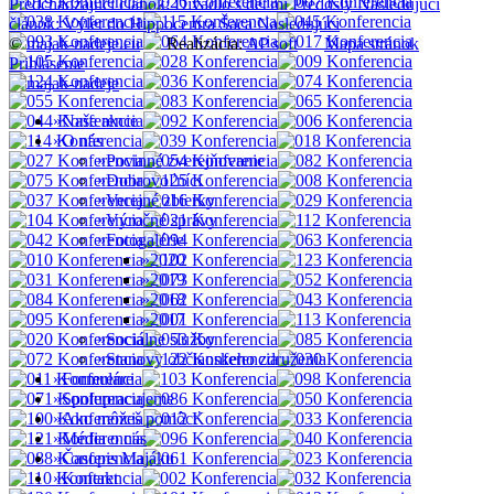
Predchádzajúci článok: Divadlo s deťmi
Predošlý
Nasledujúci
článok: Výlet do Hippocentra Šaca
Nasledujúci
©
majak-nadeje.eu
Realizácia:
AP soft
Mapa stránok
Prihlásenie
Naše akcie
O nás
Povinné zverejňovanie
Dobrovoľníci
Verejné zbierky
Výročné správy
Fotogalérie
2020
2019
2018
2017
Sociálne služby
Stanovy občianskeho združenia
Formuláre
Spolupracujeme
Ako môžeš pomôcť
Média o nás
Časopis Majáku
Kontakt