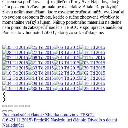
Chceme sa poďakovať aj majiteľom firmy Svet Nápadov, ktorý
nám poskytujú zľavu pri nákupe materiálov. A taktiež poskytujú
zľavu našim mamičkám, ktoré osvojené zručnosti môžu využívať aj
vo svojom osobnom živote, keďže o ručne zhotovené výrobky je
momentálne veľký záujem. Nákup potrebného materiálu na dielne
nám pomohla zabezpečiť nadácia TESCO v spolupráci s nadáciou
Pontis a to v hodnote 1.500 €, ktorej zo srdca ďakujeme.
❮
❯
Predchádzajúci článok: Zbierka potravín v TESCU
(16.-21.11.2015)
Predošlý
Nasledujúci článok: Divadlo s deťmi
Nasledujúci