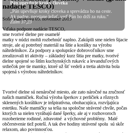
Pán upevňuje kroky človeka
nadácie TESCO)
„Pán upevňuje kroky človeka a sprevádza ho na ceste.
Ak padne, neostane ležať, veď Pán ho drží za ruku.“
Soňa Vancáková
05. november 2015
Žalm 37,23
Vďaka podpore nadácie TESCO,
sme tvorivé dielne pre osamelé
matky v núdzi mohli rozbehnúť naplno. Zakúpili sme nielen šijacie
stroje, ale aj potrebný materiál na šitie a korálky na výrobu
náhrdelníkov. Za podpory a spolupráce dobrovoľníkov sme
zrealizovali tri aktivity – základný kurz šitia pre matky, tvorivé
dielne spojené so šitím kuchynských rukavíc a levanduľových
srdiečok pre tie mamky, ktoré už šiť vedeli a tretia aktivita bola
spojená s výrobou náhrdelníkov.
Tvorivé dielne sú nenáročné miesto, ale zato náročné na zručnosť
našich mamičiek. Ručná výroba šperkov z perličiek a rôznych
sklenených korálikov je inšpiratívna, obohacujúca, rozvíjajúca
estetiku. Naše mamičky sa tešia na spoločne strávené chvíle, počas
ktorých sa nielen vyrábajú dané šperky, ale aj v rozhovoroch
rozoberieme rodinné, zdravotné a výchovné problémy. Malé
občerstvenie tiež poteší. A tak dve hodiny strávené spolu sú skôr
relaxom, ako povinnosťou.