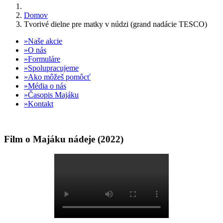
Domov
Tvorivé dielne pre matky v núdzi (grand nadácie TESCO)
Naše akcie
O nás
Formuláre
Spolupracujeme
Ako môžeš pomôcť
Média o nás
Časopis Majáku
Kontakt
Film o Majáku nádeje (2022)