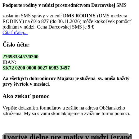
Podporte rodiny v núdzi prostredníctvom Darcovskej SMS
zaslaním SMS správy v znení:
DMS RODINY
(DMS medzera
RODINY) na číslo
877
(do 30.11.2026) môže ktokoľvek pomôcť
rodinám v núdzi. Cena Darcovskej SMS je
5 €
Čítať ďalej...
Číslo účtu:
2769833457/0200
IBAN:
SK72 0200 0000 0027 6983 3457
Za všetkých dobrodincov Majáku je slúžená sv. omša
každý
prvy štvrtok v mesiaci.
Ako získať pomoc
Vypíšte dotazník z formulárov a zašlite na adresu Občianskeho
združenia. My sa s vami skontaktujeme a zvážime formu pomoci.
Tvorivé dielne pre matky v núdzi (grand