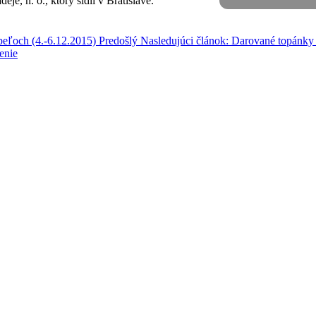
eje, n. o., ktorý sídli v Bratislave.
peľoch (4.-6.12.2015)
Predošlý
Nasledujúci článok: Darované topánk
enie