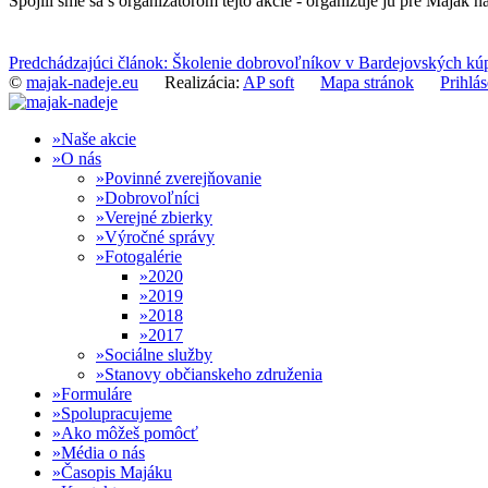
Spojili sme sa s organizátorom tejto akcie - organizuje ju pre Maják nad
Predchádzajúci článok: Školenie dobrovoľníkov v Bardejovských kú
©
majak-nadeje.eu
Realizácia:
AP soft
Mapa stránok
Prihlás
Naše akcie
O nás
Povinné zverejňovanie
Dobrovoľníci
Verejné zbierky
Výročné správy
Fotogalérie
2020
2019
2018
2017
Sociálne služby
Stanovy občianskeho združenia
Formuláre
Spolupracujeme
Ako môžeš pomôcť
Média o nás
Časopis Majáku