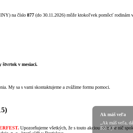
NY) na číslo
877
(do 30.11.2026) môže ktokoľvek pomôcť rodinám 
 štvrtok v mesiaci.
ženia. My sa s vami skontaktujeme a zvážime formu pomoci.
15)
Ak máš veľa
„Ak máš veľa, dáv
ERFEST.
Upozorňujeme všetkých, že s touto akciou nemáme nič spolo
Tob 4,8