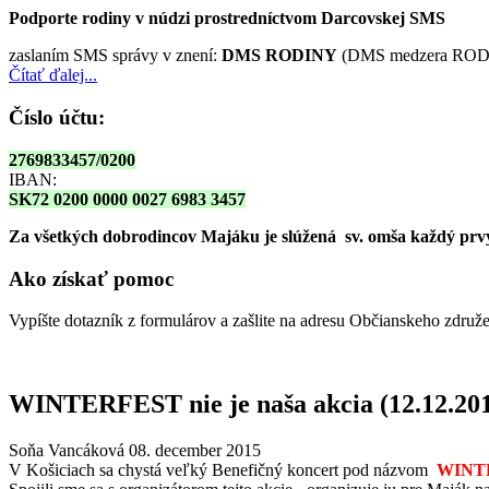
Podporte rodiny v núdzi prostredníctvom Darcovskej SMS
zaslaním SMS správy v znení:
DMS RODINY
(DMS medzera RODI
Čítať ďalej...
Číslo účtu:
2769833457/0200
IBAN:
SK72 0200 0000 0027 6983 3457
Za všetkých dobrodincov Majáku je slúžená sv. omša
každý prvy
Ako získať pomoc
Vypíšte dotazník z formulárov a zašlite na adresu Občianskeho zdru
WINTERFEST nie je naša akcia (12.12.20
Soňa Vancáková
08. december 2015
V Košiciach sa chystá veľký Benefičný koncert pod názvom
WINT