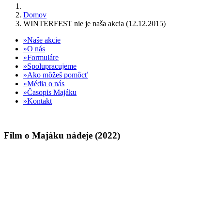
Domov
WINTERFEST nie je naša akcia (12.12.2015)
Naše akcie
O nás
Formuláre
Spolupracujeme
Ako môžeš pomôcť
Média o nás
Časopis Majáku
Kontakt
Film o Majáku nádeje (2022)