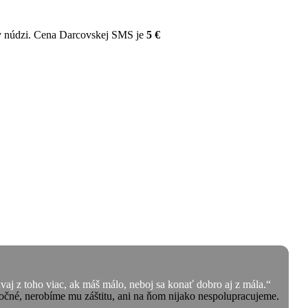
v núdzi. Cena Darcovskej SMS je
5 €
aj z toho viac, ak máš málo, neboj sa konať dobro aj z mála.“
čné, nerobíme mu záštitu, ani na ňom nijako nespolupracujeme.