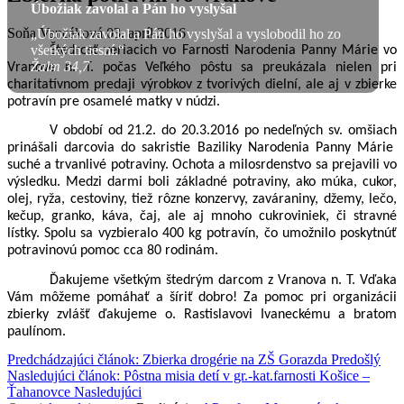
Úbožiak zavolal a Pán ho vyslyšal
Soňa Vancáková
03. apríl 2016
„Úbožiak zavolal a Pán ho vyslyšal a vyslobodil ho zo
všetkých tiesní.“
Štedrosť veriacich vo Farnosti Narodenia Panny Márie vo
Žalm 34,7
Vranove n. T. počas Veľkého pôstu sa preukázala nielen pri
charitatívnom predaji výrobkov z tvorivých dielní, ale aj v zbierke
potravín pre osamelé matky v núdzi.
V období od 21.2. do 20.3.2016 po nedeľných sv. omšiach
prinášali darcovia do sakristie Baziliky Narodenia Panny Márie
suché a trvanlivé potraviny. Ochota a milosrdenstvo sa prejavili vo
výsledku. Medzi darmi boli základné potraviny, ako múka, cukor,
olej, ryža, cestoviny, tiež rôzne konzervy, zaváraniny, džemy, lečo,
kečup, granko, káva, čaj, ale aj mnoho cukroviniek, či stravné
lístky. Spolu sa vyzbieralo 400 kg potravín, čo umožnilo poskytnúť
potravinovú pomoc cca 80 rodinám.
Ďakujeme všetkým štedrým darcom z Vranova n. T. Vďaka
Vám môžeme pomáhať a šíriť dobro! Za pomoc pri organizácii
zbierky zvlášť ďakujeme o. Rastislavovi Ivaneckému a bratom
paulínom.
Predchádzajúci článok: Zbierka drogérie na ZŠ Gorazda
Predošlý
Nasledujúci článok: Pôstna misia detí v gr.-kat.farnosti Košice –
Ťahanovce
Nasledujúci