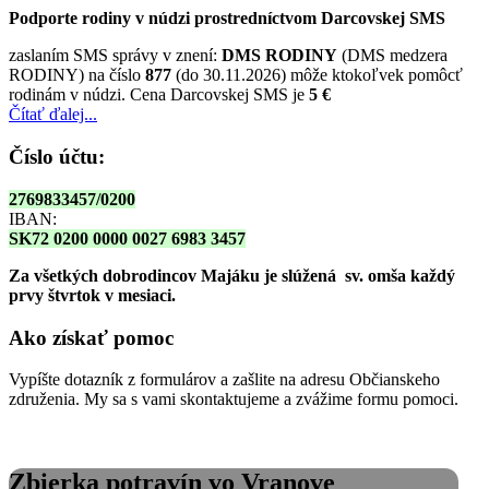
Podporte rodiny v núdzi prostredníctvom Darcovskej SMS
zaslaním SMS správy v znení:
DMS RODINY
(DMS medzera
RODINY) na číslo
877
(do 30.11.2026) môže ktokoľvek pomôcť
rodinám v núdzi. Cena Darcovskej SMS je
5 €
Čítať ďalej...
Číslo účtu:
2769833457/0200
IBAN:
SK72 0200 0000 0027 6983 3457
Za všetkých dobrodincov Majáku je slúžená sv. omša
každý
prvy štvrtok v mesiaci.
Ako získať pomoc
Vypíšte dotazník z formulárov a zašlite na adresu Občianskeho
združenia. My sa s vami skontaktujeme a zvážime formu pomoci.
Zbierka potravín vo Vranove