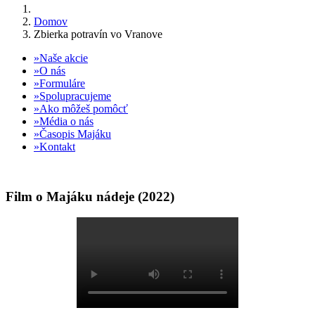
Domov
Zbierka potravín vo Vranove
Naše akcie
O nás
Formuláre
Spolupracujeme
Ako môžeš pomôcť
Média o nás
Časopis Majáku
Kontakt
Film o Majáku nádeje (2022)