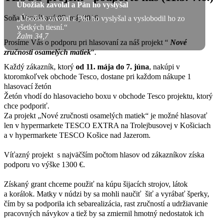
Úbožiak zavolal a Pán ho vyslyšal
Soňa Vancáková
07. máj 2016
„Úbožiak zavolal a Pán ho vyslyšal a vyslobodil ho zo
všetkých tiesní.“
Žalm 34,7
Prosíme Vás o podporu pri hlasovaní za náš projekt “
Nové
zručnosti osamelých matiek
“.
Každý zákazník, ktorý
od 11. mája do 7. júna
, nakúpi v
ktoromkoľvek obchode Tesco, dostane pri každom nákupe 1
hlasovací žetón
Žetón vhodí do hlasovacieho boxu v obchode Tesco projektu, ktorý
chce podporiť.
Za projekt „Nové zručnosti osamelých matiek“ je možné hlasovať
len v hypermarkete TESCO EXTRA na Trolejbusovej v Košiciach
a v hypermarkete TESCO Košice nad Jazerom.
Víťazný projekt s najväčším počtom hlasov od zákazníkov získa
podporu vo výške 1300 €.
Získaný grant chceme použiť na kúpu šijacích strojov, látok
a korálok. Matky v núdzi by sa mohli naučiť šiť a vyrábať šperky,
čím by sa podporila ich sebarealizácia, rast zručností a udržiavanie
pracovných návykov a tiež by sa zmiernil hmotný nedostatok ich