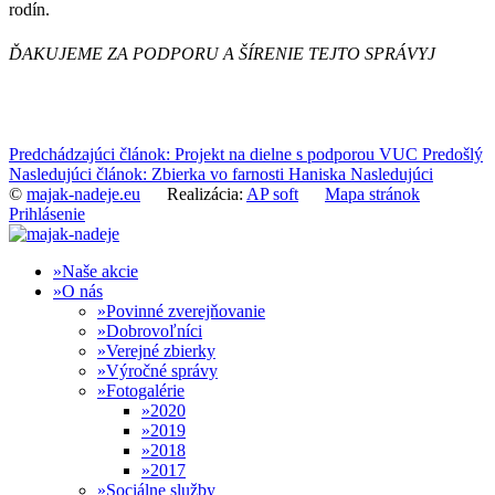
rodín.
ĎAKUJEME ZA PODPORU A ŠÍRENIE TEJTO SPRÁVY
J
Predchádzajúci článok: Projekt na dielne s podporou VUC
Predošlý
Nasledujúci článok: Zbierka vo farnosti Haniska
Nasledujúci
©
majak-nadeje.eu
Realizácia:
AP soft
Mapa stránok
Prihlásenie
Naše akcie
O nás
Povinné zverejňovanie
Dobrovoľníci
Verejné zbierky
Výročné správy
Fotogalérie
2020
2019
2018
2017
Sociálne služby