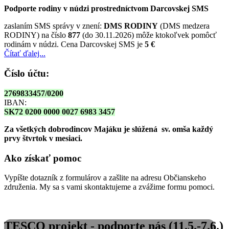
Podporte rodiny v núdzi prostredníctvom Darcovskej SMS
zaslaním SMS správy v znení:
DMS RODINY
(DMS medzera
RODINY) na číslo
877
(do 30.11.2026) môže ktokoľvek pomôcť
rodinám v núdzi. Cena Darcovskej SMS je
5 €
Čítať ďalej...
Číslo účtu:
2769833457/0200
IBAN:
SK72 0200 0000 0027 6983 3457
Za všetkých dobrodincov Majáku je slúžená sv. omša
každý
prvy štvrtok v mesiaci.
Ako získať pomoc
Vypíšte dotazník z formulárov a zašlite na adresu Občianskeho
združenia. My sa s vami skontaktujeme a zvážime formu pomoci.
TESCO projekt - podporte nás (11.5.-7.6.)