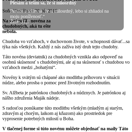
Plesám a teším sa, že si milosrdný
Soňa Vancáková
20. júl 2016
Plesám a teším sa, že si milosrdný, lebo si zhliadol na
moju poníženosť.“
Na svet prišla novéna za
Žalm 31,8
chudobných, aká tu ešte
nebola.
Chudoba vo vzťahoch, v duchovnom živote, v schopnosti dávať...sa
týka nás všetkých. Každý z nás zažíva istý druh tejto chudoby.
Táto novéna (deviatnik) za chudobných vznikla ako odpoveď na
osobnú skúsenosť s chudobnými, ale aj na skúsenosť s chudobou vo
vzťahoch medzi „bohatými“.
Novény k svätým sú chápané ako modlitba príhovoru v situácii
núdze, alebo prosba o pomoc pred životným rozhodnutím.
Sv. Alžbeta je patrónkou chudobných a núdznych. Je patrónkou aj
nášho združenia Maják nádeje.
S radosťou ponúkame túto modlitbu všetkým (mladým aj starým,
zdravým aj chorým, laikom aj kňazom) ako prostriedok pre
vyprosenie potrebných milostí u Boha.
V tlačenej forme si túto novénu môžete objednať na maily
Táto