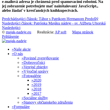
e-mailová adresa je chránená pred spamovacími robotmi. Na
jej zobrazenie potrebujete mať nainštalovaný JavaScript.
,
alebo žiadať v kresťanských kníhkupectvách.
Predchádzajúci článok: Tábor s Patrikom Hermanom
Predošlý
Nasledujúci článok: Patrónka Majáku nádeje - sv. Alžbeta Uhorská
Nasledujúci
©
majak-nadeje.eu
Realizácia:
AP soft
Mapa stránok
Prihlásenie
Naše akcie
O nás
Povinné zverejňovanie
Dobrovoľníci
Verejné zbierky
Výročné správy
Fotogalérie
2020
2019
2018
2017
Sociálne služby
Stanovy občianskeho združenia
Formuláre