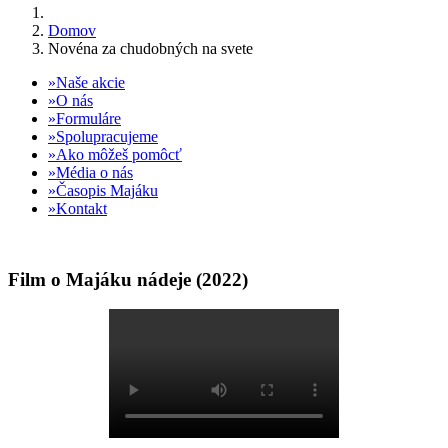
Domov
Novéna za chudobných na svete
Naše akcie
O nás
Formuláre
Spolupracujeme
Ako môžeš pomôcť
Média o nás
Časopis Majáku
Kontakt
Film o Majáku nádeje (2022)