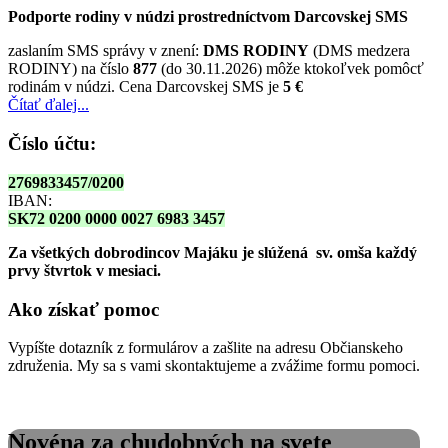
Podporte rodiny v núdzi prostredníctvom Darcovskej SMS
zaslaním SMS správy v znení:
DMS RODINY
(DMS medzera
RODINY) na číslo
877
(do 30.11.2026) môže ktokoľvek pomôcť
rodinám v núdzi. Cena Darcovskej SMS je
5 €
Čítať ďalej...
Číslo účtu:
2769833457/0200
IBAN:
SK72 0200 0000 0027 6983 3457
Za všetkých dobrodincov Majáku je slúžená sv. omša
každý
prvy štvrtok v mesiaci.
Ako získať pomoc
Vypíšte dotazník z formulárov a zašlite na adresu Občianskeho
združenia. My sa s vami skontaktujeme a zvážime formu pomoci.
Novéna za chudobných na svete