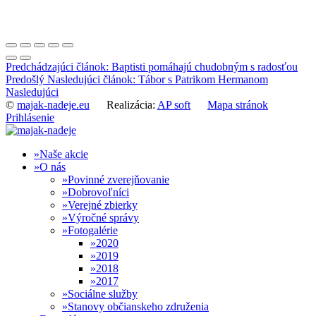
Predchádzajúci článok: Baptisti pomáhajú chudobným s radosťou
Predošlý
Nasledujúci článok: Tábor s Patrikom Hermanom
Nasledujúci
©
majak-nadeje.eu
Realizácia:
AP soft
Mapa stránok
Prihlásenie
Naše akcie
O nás
Povinné zverejňovanie
Dobrovoľníci
Verejné zbierky
Výročné správy
Fotogalérie
2020
2019
2018
2017
Sociálne služby
Stanovy občianskeho združenia