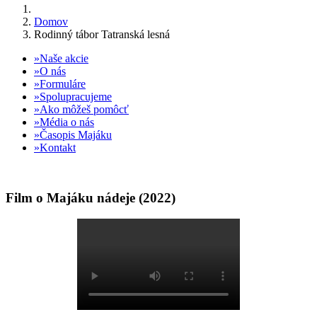
Domov
Rodinný tábor Tatranská lesná
Naše akcie
O nás
Formuláre
Spolupracujeme
Ako môžeš pomôcť
Média o nás
Časopis Majáku
Kontakt
Film o Majáku nádeje (2022)