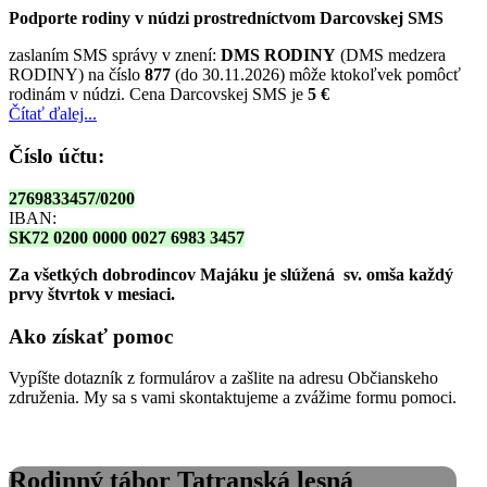
Podporte rodiny v núdzi prostredníctvom Darcovskej SMS
zaslaním SMS správy v znení:
DMS RODINY
(DMS medzera
RODINY) na číslo
877
(do 30.11.2026) môže ktokoľvek pomôcť
rodinám v núdzi. Cena Darcovskej SMS je
5 €
Čítať ďalej...
Číslo účtu:
2769833457/0200
IBAN:
SK72 0200 0000 0027 6983 3457
Za všetkých dobrodincov Majáku je slúžená sv. omša
každý
prvy štvrtok v mesiaci.
Ako získať pomoc
Vypíšte dotazník z formulárov a zašlite na adresu Občianskeho
združenia. My sa s vami skontaktujeme a zvážime formu pomoci.
Rodinný tábor Tatranská lesná