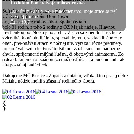
Ja dúfam Pane v tvoje milosrdenstvo
Soňa Vancáková
03. august 2016
„Ja dúfam Pane v tvoje milosrdenstvo, moje srdce sa teší
Už štvrtý krát saleziáni Don Bosca
z tvojej pomoci.“
organizovali pre rodiny tábor. Spolu nás tam
Žalm 13,6
bolo 31 rodín, z toho 2 rodiny z OZ Maják nádeje. Hlavnou
myšlienkou bol Noe a jeho archa. Všetci sa zmenili na rozličné
zvieratká, ktoré plnili úlohy, spievali hymnu, zakladali táborový
oheň, prekonávali strach v nočnej hre, vyrábali rôzne predmety,
prekonávali svoju lenivosť turistikou. Zažili sme tam nádherné
chvíle, spríjemnené milými ľuďmi, či obetavými animátormi. Zo
srdca ďakujeme saleziánom za možnosť účasti a budeme radi, ak
nás pozvú aj budúci rok.
Ďakujeme MČ Košice - Západ za dotáciu, vďaka ktorej sa aj deti z
Majáku nádeje mohli zúčastniť rodinného tábora.
❮
❯