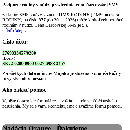
Podporte rodiny v núdzi prostredníctvom Darcovskej SMS
zaslaním SMS správy v znení:
DMS RODINY
(DMS medzera
RODINY) na číslo
877
(do 30.11.2026) môže ktokoľvek pomôcť
rodinám v núdzi. Cena Darcovskej SMS je
5 €
Čítať ďalej...
Číslo účtu:
2769833457/0200
IBAN:
SK72 0200 0000 0027 6983 3457
Za všetkých dobrodincov Majáku je slúžená sv. omša
každý
prvy štvrtok v mesiaci.
Ako získať pomoc
Vypíšte dotazník z formulárov a zašlite na adresu Občianskeho
združenia. My sa s vami skontaktujeme a zvážime formu pomoci.
Nadácia Orange - Ďakujeme