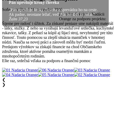
Pán upevňuje kroky človeka
Soňa Vancáková
16. november 2016
„Pán upevňuje kroky človeka a sprevádza ho na ceste.
Zo srdca ďakujeme Nadácii
Ak padne, neostane ležať, veď Pán ho drží za ruku.“
Orange za podporu projektu:
Žalm 37,23
Šijeme pre radosť i úžitok. Za získané peniaze sme nakúpili materiál
- látky, stužky. Z neho sa vyrábajú levanduľové srdiečka, kuchynské
rukavice, tašky. Z peňazí sa kúpil aj šijací stroj, nevyhnutný pre túto
činnosť. Touto pomocou sa zlepší situácia mamičiek v hmotnej
núdzi. Naučia sa novej práci a zároveň môžu byť medzi ľuďmi.
Predajom výrobkov sa získajú financie na chod Občianskeho
združenia, ktoré aktívne pomáha osamelým mamkám a
mnohopočetným rodinám.
Ešte raz, srdečná vďaka za podporu a finančnú pomoc
❮
❯