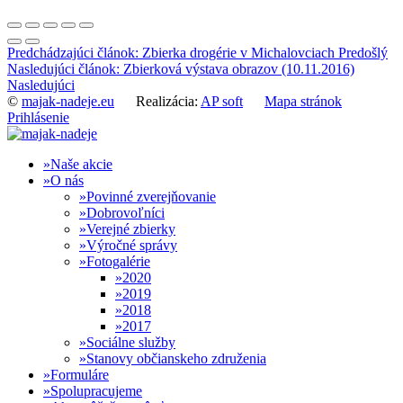
Predchádzajúci článok: Zbierka drogérie v Michalovciach
Predošlý
Nasledujúci článok: Zbierková výstava obrazov (10.11.2016)
Nasledujúci
©
majak-nadeje.eu
Realizácia:
AP soft
Mapa stránok
Prihlásenie
Naše akcie
O nás
Povinné zverejňovanie
Dobrovoľníci
Verejné zbierky
Výročné správy
Fotogalérie
2020
2019
2018
2017
Sociálne služby
Stanovy občianskeho združenia
Formuláre
Spolupracujeme