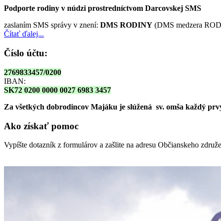
Podporte rodiny v núdzi prostredníctvom Darcovskej SMS
zaslaním SMS správy v znení:
DMS RODINY
(DMS medzera RODI
Čítať ďalej...
Číslo účtu:
2769833457/0200
IBAN:
SK72 0200 0000 0027 6983 3457
Za všetkých dobrodincov Majáku je slúžená sv. omša
každý prvy
Ako získať pomoc
Vypíšte dotazník z formulárov a zašlite na adresu Občianskeho zdru