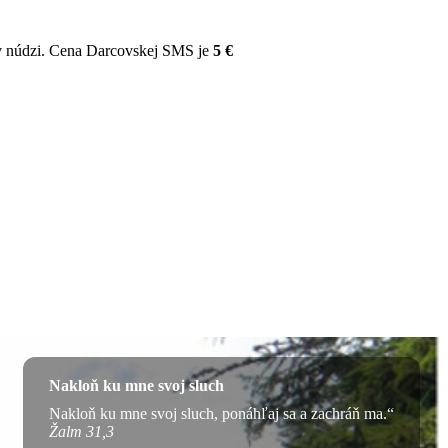
v núdzi. Cena Darcovskej SMS je
5 €
Nakloň ku mne svoj sluch
Nakloň ku mne svoj sluch, ponáhľaj sa a zachráň ma.“
Žalm 31,3