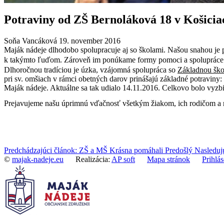
Potraviny od ZŠ Bernoláková 18 v Košicia
Soňa Vancáková
19. november 2016
Maják nádeje dlhodobo spolupracuje aj so školami. Našou snahou je 
k takýmto ľuďom. Zároveň im ponúkame formy pomoci a spolupráce s
Dlhoročnou tradíciou je úzka, vzájomná spolupráca so
Základnou ško
pri sv. omšiach v rámci obetných darov prinášajú základné potraviny:
Maják nádeje. Aktuálne sa tak udialo 14.11.2016. Celkovo bolo vyzbi
Prejavujeme našu úprimnú vďačnosť všetkým žiakom, ich rodičom a 
Predchádzajúci článok: ZŠ a MŠ Krásna pomáhali
Predošlý
Nasleduj
©
majak-nadeje.eu
Realizácia:
AP soft
Mapa stránok
Prihlás