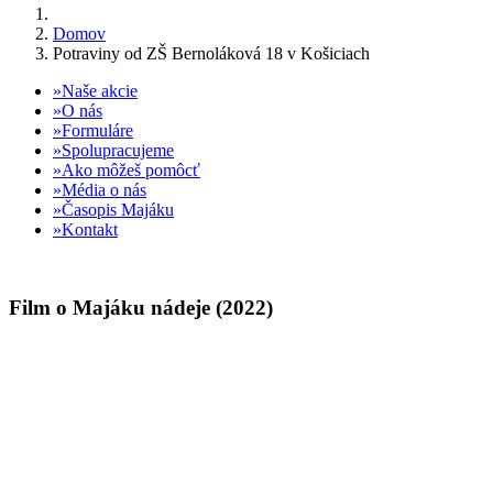
Domov
Potraviny od ZŠ Bernoláková 18 v Košiciach
Naše akcie
O nás
Formuláre
Spolupracujeme
Ako môžeš pomôcť
Média o nás
Časopis Majáku
Kontakt
Film o Majáku nádeje (2022)