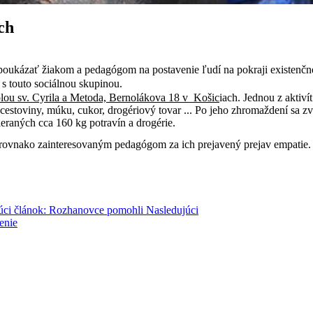
ch
poukázať žiakom a pedagógom na postavenie ľudí na pokraji existenčn
 touto sociálnou skupinou.
lou sv. Cyrila a Metoda, Bernolákova 18 v Košic
iach. Jednou z aktiví
 cestoviny, múku, cukor, drogériový tovar ... Po jeho zhromaždení sa z
eraných cca 160 kg potravín a drogérie.
rovnako zainteresovaným pedagógom za ich prejavený prejav empatie.
úci článok: Rozhanovce pomohli
Nasledujúci
enie