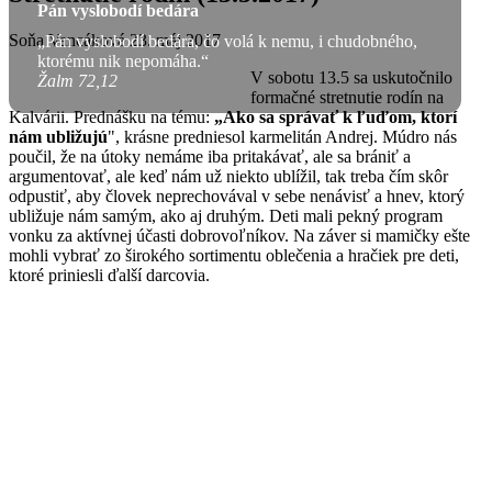
Pán vyslobodí bedára
Soňa Vancáková
23. máj 2017
„Pán vyslobodí bedára, čo volá k nemu, i chudobného,
ktorému nik nepomáha.“
V sobotu 13.5 sa uskutočnilo
Žalm 72,12
formačné stretnutie rodín na
Kalvárii. Prednášku na tému:
„Ako sa správať k ľuďom, ktorí
nám ubližujú
", krásne predniesol karmelitán Andrej. Múdro nás
poučil, že na útoky nemáme iba pritakávať, ale sa brániť a
argumentovať, ale keď nám už niekto ublížil, tak treba čím skôr
odpustiť, aby človek neprechovával v sebe nenávisť a hnev, ktorý
ubližuje nám samým, ako aj druhým. Deti mali pekný program
vonku za aktívnej účasti dobrovoľníkov. Na záver si mamičky ešte
mohli vybrať zo širokého sortimentu oblečenia a hračiek pre deti,
ktoré priniesli ďalší darcovia.