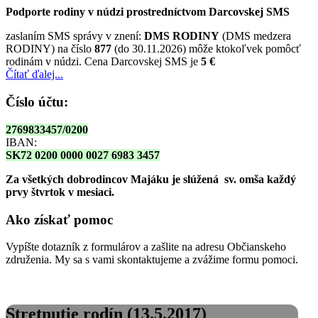
Podporte rodiny v núdzi prostredníctvom Darcovskej SMS
zaslaním SMS správy v znení:
DMS RODINY
(DMS medzera
RODINY) na číslo
877
(do 30.11.2026) môže ktokoľvek pomôcť
rodinám v núdzi. Cena Darcovskej SMS je
5 €
Čítať ďalej...
Číslo účtu:
2769833457/0200
IBAN:
SK72 0200 0000 0027 6983 3457
Za všetkých dobrodincov Majáku je slúžená sv. omša
každý
prvy štvrtok v mesiaci.
Ako získať pomoc
Vypíšte dotazník z formulárov a zašlite na adresu Občianskeho
združenia. My sa s vami skontaktujeme a zvážime formu pomoci.
Stretnutie rodín (13.5.2017)