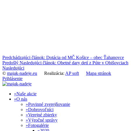
Predchádzajúci článok: Dotácia od MČ Košice – obec Ťahanovce
Predošlý
Nasledujúci článok: Obetné dary detí z Púte v Obišovciach
Nasledujúci
©
majak-nadeje.eu
Realizácia:
AP soft
Mapa stránok
Prihlásenie
Naše akcie
O nás
Povinné zverejňovanie
Dobrovoľníci
Verejné zbierky
Výročné správy
Fotogalérie
2020