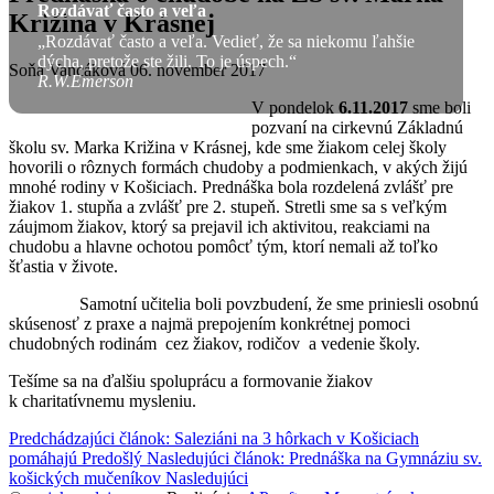
Rozdávať často a veľa
Križina v Krásnej
„Rozdávať často a veľa. Vedieť, že sa niekomu ľahšie
dýcha, pretože ste žili. To je úspech.“
Soňa Vancáková
06. november 2017
R.W.Emerson
V pondelok
6.11.2017
sme boli
pozvaní na cirkevnú Základnú
školu sv. Marka Križina v Krásnej, kde sme žiakom celej školy
hovorili o rôznych formách chudoby a podmienkach, v akých žijú
mnohé rodiny v Košiciach. Prednáška bola rozdelená zvlášť pre
žiakov 1. stupňa a zvlášť pre 2. stupeň. Stretli sme sa s veľkým
záujmom žiakov, ktorý sa prejavil ich aktivitou, reakciami na
chudobu a hlavne ochotou pomôcť tým, ktorí nemali až toľko
šťastia v živote.
Samotní učitelia boli povzbudení, že sme priniesli osobnú
skúsenosť z praxe a najmä prepojením konkrétnej pomoci
chudobných rodinám cez žiakov, rodičov a vedenie školy.
Tešíme sa na ďalšiu spoluprácu a formovanie žiakov
k charitatívnemu mysleniu.
Predchádzajúci článok: Saleziáni na 3 hôrkach v Košiciach
pomáhajú
Predošlý
Nasledujúci článok: Prednáška na Gymnáziu sv.
košických mučeníkov
Nasledujúci