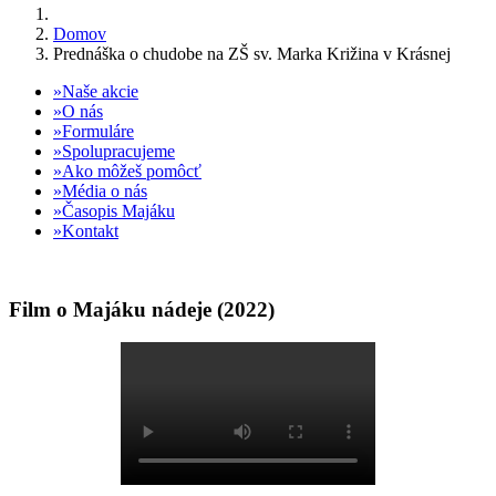
Domov
Prednáška o chudobe na ZŠ sv. Marka Križina v Krásnej
Naše akcie
O nás
Formuláre
Spolupracujeme
Ako môžeš pomôcť
Média o nás
Časopis Majáku
Kontakt
Film o Majáku nádeje (2022)