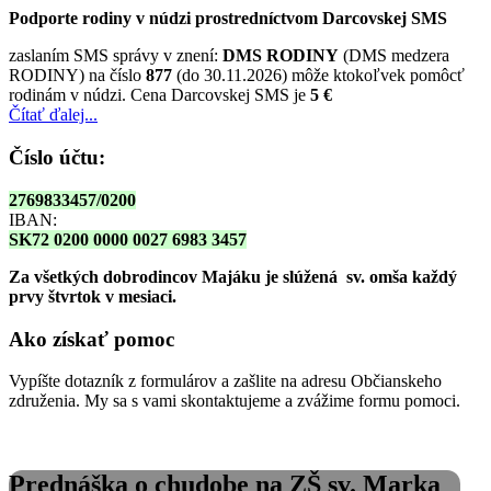
Podporte rodiny v núdzi prostredníctvom Darcovskej SMS
zaslaním SMS správy v znení:
DMS RODINY
(DMS medzera
RODINY) na číslo
877
(do 30.11.2026) môže ktokoľvek pomôcť
rodinám v núdzi. Cena Darcovskej SMS je
5 €
Čítať ďalej...
Číslo účtu:
2769833457/0200
IBAN:
SK72 0200 0000 0027 6983 3457
Za všetkých dobrodincov Majáku je slúžená sv. omša
každý
prvy štvrtok v mesiaci.
Ako získať pomoc
Vypíšte dotazník z formulárov a zašlite na adresu Občianskeho
združenia. My sa s vami skontaktujeme a zvážime formu pomoci.
Prednáška o chudobe na ZŠ sv. Marka