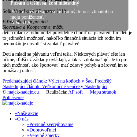
Plesám a teším sa, že si milosrdný
Soňa Vancáková
25. marec 2018
Plesám a teším sa, že si milosrdný, lebo si zhliadol na
moju poníženosť.“
Vďaka Nadácii pre deti
Žalm 31,8
Slovenska a Kooperatíve,
môžu
deti a mladí z rodín núdzi pravidelne chodiť na plaváreň. Pre deti je
to jedinečná možnosť, nakoľko finančná situácia ich rodín im
neumožňuje dovoliť si zaplatiť plaváreň.
Deti a mladí sa plávaniu veľmi tešia. Niektorých plávať ešte len
učíme, ďalší už základy ovládajú, a tak sa zdokonaľujú. Je to pre
nich možnosť, ako športovať, mať zdravý pohyb a zároveň im to
prináša aj radosť.
Predchádzajúci článok: Výlet na koňoch v Šaci
Predošlý
Nasledujúci článok: Veľkonočné venčeky
Nasledujúci
©
majak-nadeje.eu
Realizácia:
AP soft
Mapa stránok
Prihlásenie
Naše akcie
O nás
Povinné zverejňovanie
Dobrovoľníci
Verejné zbierky