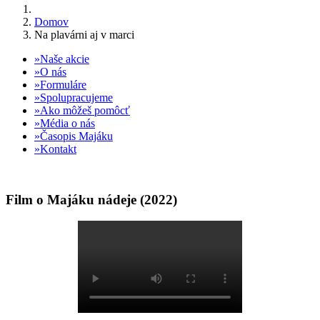
Domov
Na plavárni aj v marci
Naše akcie
O nás
Formuláre
Spolupracujeme
Ako môžeš pomôcť
Média o nás
Časopis Majáku
Kontakt
Film o Majáku nádeje (2022)