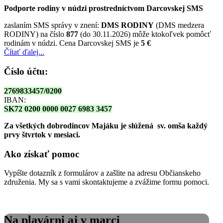
Podporte rodiny v núdzi prostredníctvom Darcovskej SMS
zaslaním SMS správy v znení:
DMS RODINY
(DMS medzera
RODINY) na číslo
877
(do 30.11.2026) môže ktokoľvek pomôcť
rodinám v núdzi. Cena Darcovskej SMS je
5 €
Čítať ďalej...
Číslo účtu:
2769833457/0200
IBAN:
SK72 0200 0000 0027 6983 3457
Za všetkých dobrodincov Majáku je slúžená sv. omša
každý
prvy štvrtok v mesiaci.
Ako získať pomoc
Vypíšte dotazník z formulárov a zašlite na adresu Občianskeho
združenia. My sa s vami skontaktujeme a zvážime formu pomoci.
Na plavárni aj v marci