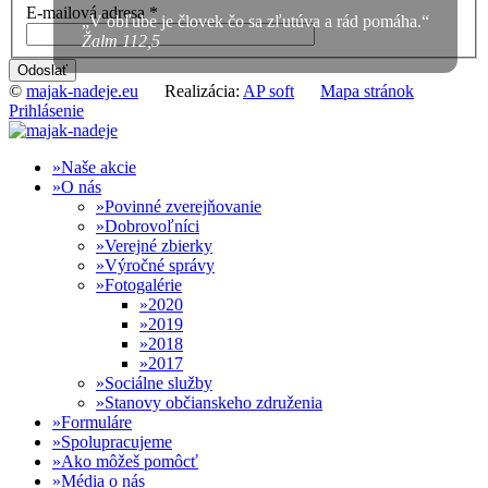
E-mailová adresa
*
„V obľube je človek čo sa zľutúva a rád pomáha.“
Žalm 112,5
Odoslať
©
majak-nadeje.eu
Realizácia:
AP soft
Mapa stránok
Prihlásenie
Naše akcie
O nás
Povinné zverejňovanie
Dobrovoľníci
Verejné zbierky
Výročné správy
Fotogalérie
2020
2019
2018
2017
Sociálne služby
Stanovy občianskeho združenia
Formuláre
Spolupracujeme
Ako môžeš pomôcť
Média o nás