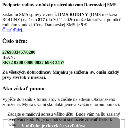
Podporte rodiny v núdzi prostredníctvom Darcovskej SMS
zaslaním SMS správy v znení:
DMS RODINY
(DMS medzera
RODINY) na číslo
877
(do 30.11.2026) môže ktokoľvek pomôcť
rodinám v núdzi. Cena Darcovskej SMS je
5 €
Čítať ďalej...
Číslo účtu:
2769833457/0200
IBAN:
SK72 0200 0000 0027 6983 3457
Za všetkých dobrodincov Majáku je slúžená sv. omša
každý
prvy štvrtok v mesiaci.
Ako získať pomoc
Vypíšte dotazník z formulárov a zašlite na adresu Občianskeho
združenia. My sa s vami skontaktujeme a zvážime formu pomoci.
Zadajte e-mailovú adresu vášho účtu. Bude vám na ňu zaslaný
overovací kód. Po jeho obdržaní si môžete zmeniť heslo k
účtu.
V obľube je človek čo sa zľutúva