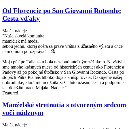
Od Florencie po San Giovanni Rotondo:
Cesta vďaky
Maják nádeje
"Naša skvelá komunita
mamičiek má medzi
sebou jednu, ktorej dcéra sa práve vrátila z úžasného výletu a chce
nám o ňom porozprávať." 🤗
Moja púť po Taliansku bola nezabudnuteľným zážitkom. Navštívili
sme mnoho krásnych miest, od historických centier ako Florencie a
Padovy až po pokojné útočisko v San Giovanni Rotondo. Cesta po
stopách Pátra Pia nás hlboko dojala a inšpirovala. Ďakujeme našej
dobrodinke, ktorá mi umožnila zažiť túto úžasnú cestu a podporuje
tak dôležitú prácu Majáku Nadeje."
Featured
Manželské stretnutia s otvoreným srdcom
voči núdznym
Maják nádeje