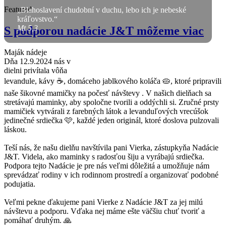
Featured
„Blahoslavení chudobní v duchu, lebo ich je nebeské
kráľovstvo.“
Mt 5,3
S podporou nadácie J&T môžeme viac
Maják nádeje
Dňa 12.9.2024 nás v
dielni privítala vôňa
levandule, kávy ☕, domáceho jablkového koláča 🥧, ktoré pripravili
naše šikovné mamičky na počesť návštevy . V našich dielňach sa
stretávajú maminky, aby spoločne tvorili a oddýchli si. Zručné prsty
mamičiek vytvárali z farebných látok a levanduľových vrecúšok
jedinečné srdiečka 🩷, každé jeden originál, ktoré doslova pulzovali
láskou.
Teší nás, že našu dielňu navštívila pani Vierka, zástupkyňa Nadácie
J&T. Videla, ako maminky s radosťou šiju a vyrábajú srdiečka.
Podpora tejto Nadácie je pre nás veľmi dôležitá a umožňuje nám
sprevádzať rodiny v ich rodinnom prostredí a organizovať podobné
podujatia.
Veľmi pekne ďakujeme pani Vierke z Nadácie J&T za jej milú
návštevu a podporu. Vďaka nej máme ešte väčšiu chuť tvoriť a
pomáhať druhým. 🙏