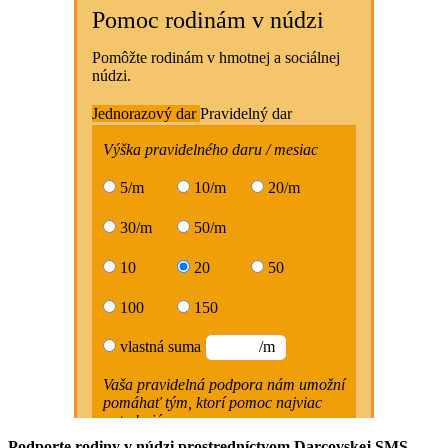
Podporte rodiny v núdzi prostredníctvom Darcovskej SMS