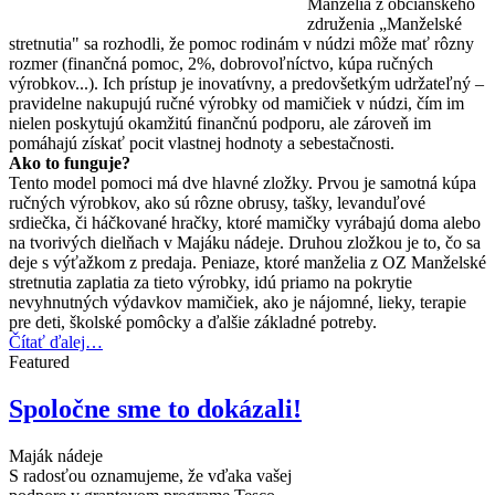
Manželia z občianskeho
združenia „Manželské
stretnutia" sa rozhodli, že pomoc rodinám v núdzi môže mať rôzny
rozmer (finančná pomoc, 2%, dobrovoľníctvo, kúpa ručných
výrobkov...). Ich prístup je inovatívny, a predovšetkým udržateľný –
pravidelne nakupujú ručné výrobky od mamičiek v núdzi, čím im
nielen poskytujú okamžitú finančnú podporu, ale zároveň im
pomáhajú získať pocit vlastnej hodnoty a sebestačnosti.
Ako to funguje?
Tento model pomoci má dve hlavné zložky. Prvou je samotná kúpa
ručných výrobkov, ako sú rôzne obrusy, tašky, levanduľové
srdiečka, či háčkované hračky, ktoré mamičky vyrábajú doma alebo
na tvorivých dielňach v Majáku nádeje. Druhou zložkou je to, čo sa
deje s výťažkom z predaja. Peniaze, ktoré manželia z OZ Manželské
stretnutia zaplatia za tieto výrobky, idú priamo na pokrytie
nevyhnutných výdavkov mamičiek, ako je nájomné, lieky, terapie
pre deti, školské pomôcky a ďalšie základné potreby.
Čítať ďalej…
Featured
Spoločne sme to dokázali!
Maják nádeje
S radosťou oznamujeme, že vďaka vašej