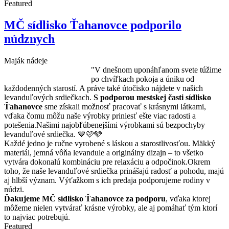
Featured
MČ sídlisko Ťahanovce podporilo
núdznych
Maják nádeje
"V dnešnom uponáhľanom svete túžime
po chvíľkach pokoja a úniku od
každodenných starostí. A práve také útočisko nájdete v našich
levanduľových srdiečkach.
S podporou mestskej časti sídlisko
Ťahanovce
sme získali možnosť pracovať s krásnymi látkami,
vďaka čomu môžu naše výrobky priniesť ešte viac radosti a
potešenia.Našimi najobľúbenejšími výrobkami sú bezpochyby
levanduľové srdiečka. 💙🩷🩵
Každé jedno je ručne vyrobené s láskou a starostlivosťou. Mäkký
materiál, jemná vôňa levandule a originálny dizajn – to všetko
vytvára dokonalú kombináciu pre relaxáciu a odpočinok.Okrem
toho, že naše levanduľové srdiečka prinášajú radosť a pohodu, majú
aj hlbší význam. Výťažkom s ich predaja podporujeme rodiny v
núdzi.
Ďakujeme MČ sídlisko Ťahanovce za podporu
, vďaka ktorej
môžeme nielen vytvárať krásne výrobky, ale aj pomáhať tým ktorí
to najviac potrebujú.
Featured