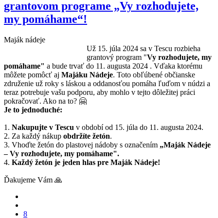
grantovom programe „Vy rozhodujete,
my pomáhame“!
Maják nádeje
Už 15. júla 2024 sa v Tescu rozbieha
grantový program "
Vy rozhodujete, my
pomáhame"
a bude trvať do 11. augusta 2024 . Vďaka ktorému
môžete pomôcť aj
Majáku Nádeje
. Toto obľúbené občianske
združenie už roky s láskou a oddanosťou pomáha ľuďom v núdzi a
teraz potrebuje vašu podporu, aby mohlo v tejto dôležitej práci
pokračovať. Ako na to? 🤗
Je to jednoduché:
1.
Nakupujte v Tescu
v období od 15. júla do 11. augusta 2024.
2. Za každý nákup
obdržíte žetón
.
3. Vhoďte žetón do plastovej nádoby s označením
„Maják Nádeje
– Vy rozhodujete, my pomáhame".
4.
Každý žetón je jeden hlas pre Maják Nádeje!
Ďakujeme Vám 🙏
8