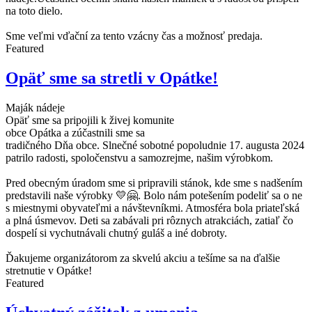
na toto dielo.
Sme veľmi vďační za tento vzácny čas a možnosť predaja.
Featured
Opäť sme sa stretli v Opátke!
Maják nádeje
Opäť sme sa pripojili k živej komunite
obce Opátka a zúčastnili sme sa
tradičného Dňa obce. Slnečné sobotné popoludnie 17. augusta 2024
patrilo radosti, spoločenstvu a samozrejme, našim výrobkom.
Pred obecným úradom sme si pripravili stánok, kde sme s nadšením
predstavili naše výrobky 💛🤗. Bolo nám potešením podeliť sa o ne
s miestnymi obyvateľmi a návštevníkmi. Atmosféra bola priateľská
a plná úsmevov. Deti sa zabávali pri rôznych atrakciách, zatiaľ čo
dospelí si vychutnávali chutný guláš a iné dobroty.
Ďakujeme organizátorom za skvelú akciu a tešíme sa na ďalšie
stretnutie v Opátke!
Featured