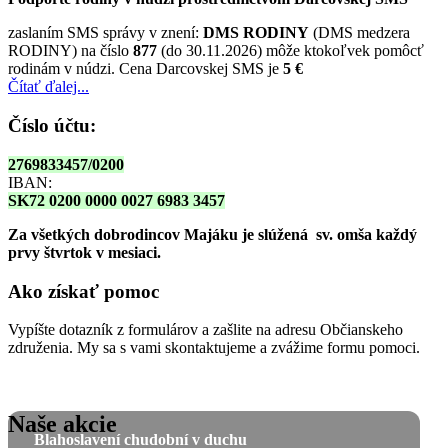
zaslaním SMS správy v znení:
DMS RODINY
(DMS medzera
RODINY) na číslo
877
(do 30.11.2026) môže ktokoľvek pomôcť
rodinám v núdzi. Cena Darcovskej SMS je
5 €
Čítať ďalej...
Číslo účtu:
2769833457/0200
IBAN:
SK72 0200 0000 0027 6983 3457
Za všetkých dobrodincov Majáku je slúžená sv. omša
každý
prvy štvrtok v mesiaci.
Ako získať pomoc
Vypíšte dotazník z formulárov a zašlite na adresu Občianskeho
združenia. My sa s vami skontaktujeme a zvážime formu pomoci.
Naše akcie
Blahoslavení chudobní v duchu