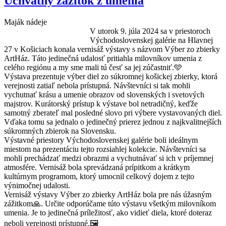
Úchvatný zážitok z umenia
Maják nádeje
V utorok 9. júla 2024 sa v priestoroch
Východoslovenskej galérie na Hlavnej
27 v Košiciach konala vernisáž výstavy s názvom Výber zo zbierky
ArtHáz. Táto jedinečná udalosť pritiahla milovníkov umenia z
celého regiónu a my sme mali tú česť sa jej zúčastniť.🩵
Výstava prezentuje výber diel zo súkromnej košickej zbierky, ktorá
verejnosti zatiaľ nebola prístupná. Návštevníci si tak mohli
vychutnať krásu a umenie obrazov od slovenských i svetových
majstrov. Kurátorský prístup k výstave bol netradičný, keďže
samotný zberateľ mal posledné slovo pri výbere vystavovaných diel.
Vďaka tomu sa jednalo o jedinečný prierez jednou z najkvalitnejších
súkromných zbierok na Slovensku.
Výstavné priestory Východoslovenskej galérie boli ideálnym
miestom na prezentáciu tejto rozsiahlej kolekcie. Návštevníci sa
mohli prechádzať medzi obrazmi a vychutnávať si ich v príjemnej
atmosfére. Vernisáž bola sprevádzaná prípitkom a krátkym
kultúrnym programom, ktorý umocnil celkový dojem z tejto
výnimočnej udalosti.
Vernisáž výstavy Výber zo zbierky ArtHáz bola pre nás úžasným
zážitkom🙏. Určite odporúčame túto výstavu všetkým milovníkom
umenia. Je to jedinečná príležitosť, ako vidieť diela, ktoré doteraz
neboli verejnosti prístupné.🖼️