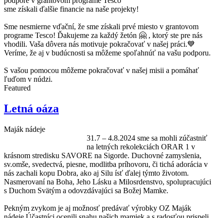
podpore v grantovom programe Tesco
sme získali ďalšie financie na naše projekty!
Sme nesmierne vďační, že sme získali prvé miesto v grantovom
programe Tesco! Ďakujeme za každý žetón 🤗 , ktorý ste pre nás
vhodili. Vaša dôvera nás motivuje pokračovať v našej práci.💙
Veríme, že aj v budúcnosti sa môžeme spoľahnúť na vašu podporu.
S vašou pomocou môžeme pokračovať v našej misii a pomáhať
ľuďom v núdzi.
Featured
Letná oáza
Maják nádeje
31.7 – 4.8.2024 sme sa mohli zúčastniť
na letných rekolekciách ORAR 1 v
krásnom stredisku SAVORE na Sigorde. Duchovné zamyslenia,
sv.omše, svedectvá, piesne, modlitba príhovoru, či tichá adorácia v
nás zachali kopu Dobra, ako aj Silu ísť ďalej týmto životom.
Nasmerovaní na Boha, Jeho Lásku a Milosrdenstvo, spolupracujúci
s Duchom Svätým a odovzdávajúci sa Božej Mamke.
Pekným zvykom je aj možnosť predávať výrobky OZ Maják
nádeje.Účastníci ocenili snahu našich mamiek a s radosťou prispeli