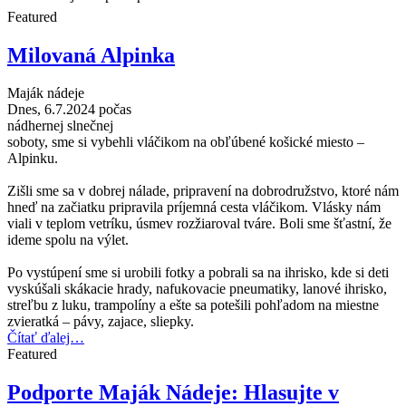
Featured
Milovaná Alpinka
Maják nádeje
Dnes, 6.7.2024 počas
nádhernej slnečnej
soboty, sme si vybehli vláčikom na obľúbené košické miesto –
Alpinku.
Zišli sme sa v dobrej nálade, pripravení na dobrodružstvo, ktoré nám
hneď na začiatku pripravila príjemná cesta vláčikom. Vlásky nám
viali v teplom vetríku, úsmev rozžiaroval tváre. Boli sme šťastní, že
ideme spolu na výlet.
Po vystúpení sme si urobili fotky a pobrali sa na ihrisko, kde si deti
vyskúšali skákacie hrady, nafukovacie pneumatiky, lanové ihrisko,
streľbu z luku, trampolíny a ešte sa potešili pohľadom na miestne
zvieratká – pávy, zajace, sliepky.
Čítať ďalej…
Featured
Podporte Maják Nádeje: Hlasujte v