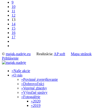
9
10
11
12
13
14
15
16
17
©
majak-nadeje.eu
Realizácia:
AP soft
Mapa stránok
Prihlásenie
Naše akcie
O nás
Povinné zverejňovanie
Dobrovoľníci
Verejné zbierky
Výročné správy
Fotogalérie
2020
2019