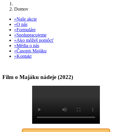
Domov
Naše akcie
O nás
Formuláre
Spolupracujeme
Ako môžeš pomôcť
Média o nás
Časopis Majáku
Kontakt
Film o Majáku nádeje (2022)